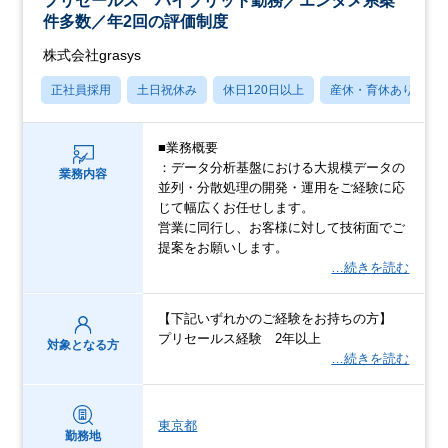
プリセールス ハイブリット勤務／エンタメ系案
件多数／年2回の評価制度
株式会社grasys
正社員採用
土日祝休み
休日120日以上
産休・育休あり
■業務概要
：データ分析基盤における大規模データの
業務内容
並列・分散処理の開発・運用をご経験に応
じて幅広くお任せします。
営業に同行し、お客様に対して技術面でご
提案をお願いします。
…続きを読む
【下記いずれかのご経験をお持ちの方】
プリセールス経験 2年以上
対象となる方
…続きを読む
東京都
勤務地