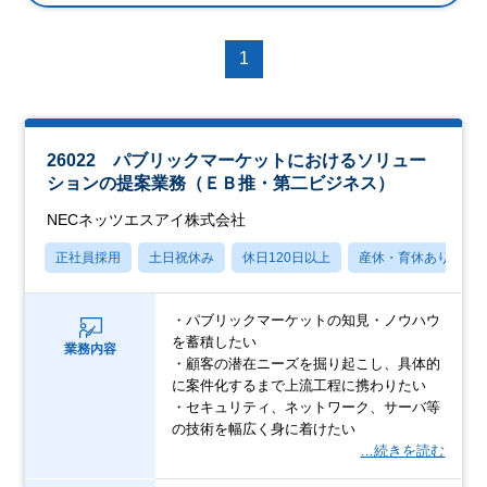
1
26022 パブリックマーケットにおけるソリュー
ションの提案業務（ＥＢ推・第二ビジネス）
NECネッツエスアイ株式会社
正社員採用
土日祝休み
休日120日以上
産休・育休あり
・パブリックマーケットの知見・ノウハウ
を蓄積したい
業務内容
・顧客の潜在ニーズを掘り起こし、具体的
に案件化するまで上流工程に携わりたい
・セキュリティ、ネットワーク、サーバ等
の技術を幅広く身に着けたい
…続きを読む