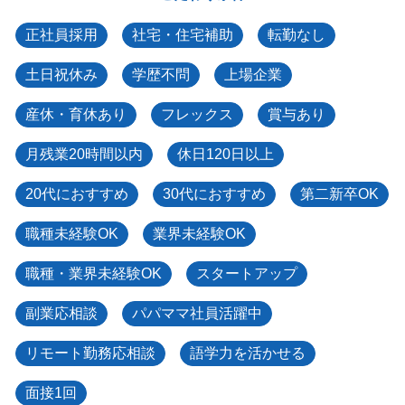
正社員採用
社宅・住宅補助
転勤なし
土日祝休み
学歴不問
上場企業
産休・育休あり
フレックス
賞与あり
月残業20時間以内
休日120日以上
20代におすすめ
30代におすすめ
第二新卒OK
職種未経験OK
業界未経験OK
職種・業界未経験OK
スタートアップ
副業応相談
パパママ社員活躍中
リモート勤務応相談
語学力を活かせる
面接1回