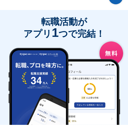
転職活動が
1
アプリ
つで完結！