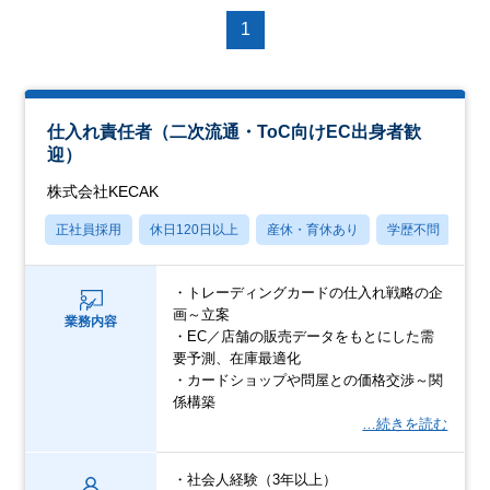
1
仕入れ責任者（二次流通・ToC向けEC出身者歓
迎）
株式会社KECAK
正社員採用
休日120日以上
産休・育休あり
学歴不問
社
・トレーディングカードの仕入れ戦略の企
画～立案
業務内容
・EC／店舗の販売データをもとにした需
要予測、在庫最適化
・カードショップや問屋との価格交渉～関
係構築
…続きを読む
・社会人経験（3年以上）