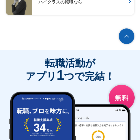
ハイクラスの転職なら
転職活動が
1
アプリ
つで完結！