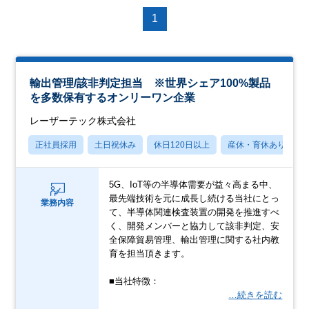
1
輸出管理/該非判定担当 ※世界シェア100%製品
を多数保有するオンリーワン企業
レーザーテック株式会社
正社員採用
土日祝休み
休日120日以上
産休・育休あり
5G、IoT等の半導体需要が益々高まる中、
最先端技術を元に成長し続ける当社にとっ
業務内容
て、半導体関連検査装置の開発を推進すべ
く、開発メンバーと協力して該非判定、安
全保障貿易管理、輸出管理に関する社内教
育を担当頂きます。
■当社特徴：
…続きを読む