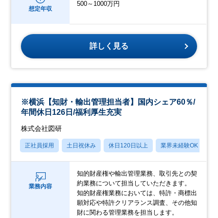
500～1000万円
想定年収
詳しく見る
※横浜【知財・輸出管理担当者】国内シェア60％/
年間休日126日/福利厚生充実
株式会社図研
正社員採用
土日祝休み
休日120日以上
業界未経験OK
産
知的財産権や輸出管理業務、取引先との契
約業務について担当していただきます。
業務内容
知的財産権業務においては、特許・商標出
願対応や特許クリアランス調査、その他知
財に関わる管理業務を担当します。