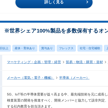
詳しく見る
当 ※世界シェア100%製品を多数保有するオ
0日以上
産休・育休あり
賞与あり
フレックス
社宅・住宅補助
マーケティング・企画・管理・経営
貿易・物流・購買・資材
メーカー（電気・電子・機械）
半導体（メーカー）
5G、IoT等の半導体需要が益々高まる中、最先端技術を元に成長
検査装置の開発を推進すべく、開発メンバーと協力して該非判定
する社内教育を担当頂きます。