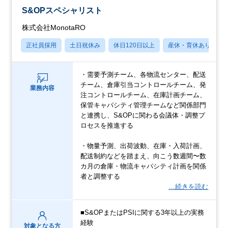
S&OPスペシャリスト
株式会社MonotaRO
正社員採用
土日祝休み
休日120日以上
産休・育休あり
・需要予測チーム、各物流センター、配送
チーム、倉庫引当コントロールチーム、発
業務内容
注コントロールチーム、在庫計画チーム、
保管キャパシティ管理チームなど関係部門
と連携し、S&OPに関わる会議体・調整プ
ロセスを推進する
・物量予測、出荷波動、在庫・入荷計画、
配送制約などを踏まえ、向こう数週間〜数
カ月の倉庫・物流キャパシティ計画を関係
者と調整する
…続きを読む
■S&OPまたはPSIに関する3年以上の実務
経験
対象となる方