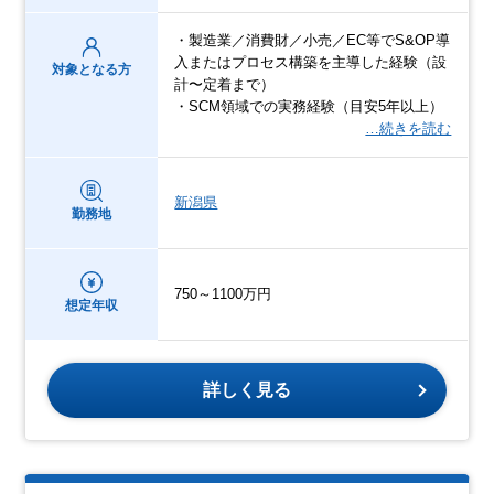
・製造業／消費財／小売／EC等でS&OP導
入またはプロセス構築を主導した経験（設
対象となる方
計〜定着まで）
・SCM領域での実務経験（目安5年以上）
…続きを読む
新潟県
勤務地
750～1100万円
想定年収
詳しく見る