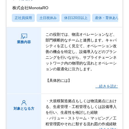
株式会社MonotaRO
正社員採用
土日祝休み
休日120日以上
産休・育休あり
この役割では、物流オペレーションなど、
部門横断的なチームと連携します。キャパ
業務内容
シティを正しく見立て、オペレーション改
善の機会を特定し、設備導入などのプラン
ニングを行いながら、サプライチェーンネ
ットワーク内の物理的な流れとオペレーシ
ョンの最適化に注力します。
【具体的には】
…続きを読む
・大規模製造拠点もしくは物流拠点におけ
る、生産管理・工程管理もしくは設備導入
対象となる方
を行い、生産性を検討した経験
・バリュー・ストリーム・マッピング／工
程管理図やそれに類する流れ図の作成経験