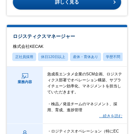
詳しく見る
ロジスティクスマネージャー
株式会社KECAK
正社員採用
休日120日以上
産休・育休あり
学歴不問
社
急成長エンタメ企業のSCM企画、ロジステ
ィクス部署でオペレーション構築、サプラ
業務内容
イチェーン効率化、マネジメントを担当し
ていただきます。
・検品／発送チームのマネジメント、採
用、育成、進捗管理
…続きを読む
・ロジティクスオペレーション（特にEC