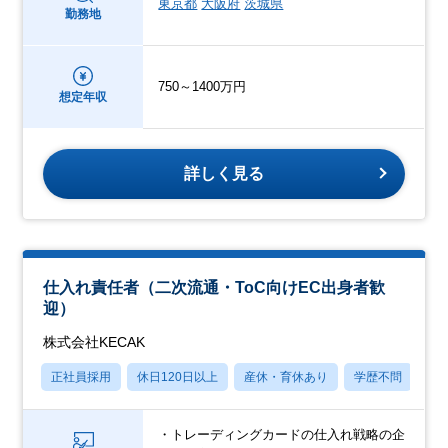
東京都
大阪府
茨城県
勤務地
750～1400万円
想定年収
詳しく見る
仕入れ責任者（二次流通・ToC向けEC出身者歓
迎）
株式会社KECAK
正社員採用
休日120日以上
産休・育休あり
学歴不問
社
・トレーディングカードの仕入れ戦略の企