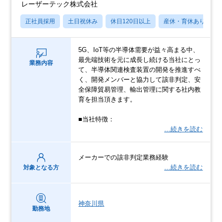
レーザーテック株式会社
正社員採用
土日祝休み
休日120日以上
産休・育休あり
5G、IoT等の半導体需要が益々高まる中、
最先端技術を元に成長し続ける当社にとっ
業務内容
て、半導体関連検査装置の開発を推進すべ
く、開発メンバーと協力して該非判定、安
全保障貿易管理、輸出管理に関する社内教
育を担当頂きます。
■当社特徴：
…続きを読む
メーカーでの該非判定業務経験
…続きを読む
対象となる方
神奈川県
勤務地