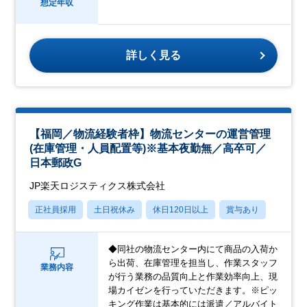
想定年収
詳しく見る
【福岡／物流経験者枠】物流センターの運営管理
(在庫管理・人員配置等)※基本夜勤無／高卒可／
日本郵政G
JP楽天ロジスティクス株式会社
正社員採用
土日祝休み
休日120日以上
賞与あり
◆同社の物流センター内にて商品の入荷か
ら出荷、在庫管理を担当し、作業スタッフ
業務内容
が行う業務の品質向上と作業効率向上、現
場カイゼンを行っていただきます。※ピッ
キング作業は基本的には派遣／アルバイト