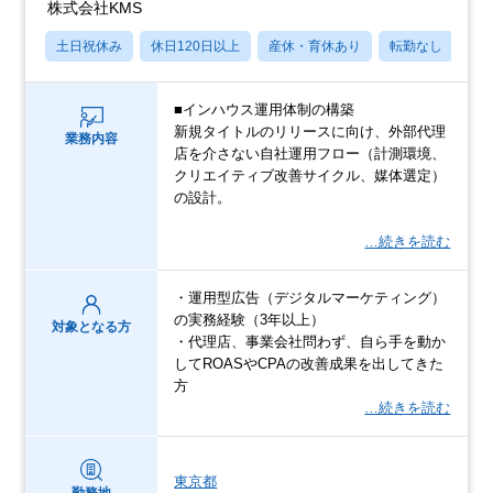
株式会社KMS
土日祝休み
休日120日以上
産休・育休あり
転勤なし
学
■インハウス運用体制の構築
新規タイトルのリリースに向け、外部代理
業務内容
店を介さない自社運用フロー（計測環境、
クリエイティブ改善サイクル、媒体選定）
の設計。
…続きを読む
・運用型広告（デジタルマーケティング）
の実務経験（3年以上）
対象となる方
・代理店、事業会社問わず、自ら手を動か
してROASやCPAの改善成果を出してきた
方
…続きを読む
東京都