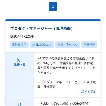
1
プロダクトマネージャー（管理画面）
株式会社KECAK
正社員採用
休日120日以上
産休・育休あり
学歴不問
社
toCアプリの成長を支える管理画面サイド
のPdMとして、現場課題の整理〜要件定
業務内容
義〜開発推進〜改善までをリードしていた
だきます。
・プロダクトマネージャーとしての要件定
義、仕様策定
…続きを読む
・PdMとしてのご経験（toC/toB不問）