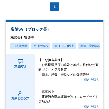
1
店舗SV（ブロック長）
株式会社安楽亭
正社員採用
土日祝休み
休日120日以上
産休・育休あり
【主な担当業務】
・お客様満足度の追及と地域に根付いた商
業務内容
圏づくりと店長教育
・売上、経費、損益などの数値管理
…続きを読む
・高卒以上
・要普通自動車運転免許（※ロードサイド
対象となる方
店舗の方）
…続きを読む