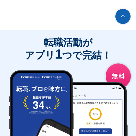
転職活動が
1
アプリ
つで完結！