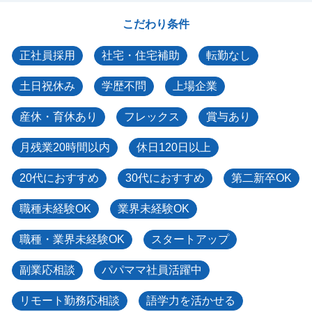
こだわり条件
正社員採用
社宅・住宅補助
転勤なし
土日祝休み
学歴不問
上場企業
産休・育休あり
フレックス
賞与あり
月残業20時間以内
休日120日以上
20代におすすめ
30代におすすめ
第二新卒OK
職種未経験OK
業界未経験OK
職種・業界未経験OK
スタートアップ
副業応相談
パパママ社員活躍中
リモート勤務応相談
語学力を活かせる