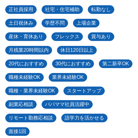
正社員採用
社宅・住宅補助
転勤なし
土日祝休み
学歴不問
上場企業
産休・育休あり
フレックス
賞与あり
月残業20時間以内
休日120日以上
20代におすすめ
30代におすすめ
第二新卒OK
職種未経験OK
業界未経験OK
職種・業界未経験OK
スタートアップ
副業応相談
パパママ社員活躍中
リモート勤務応相談
語学力を活かせる
面接1回