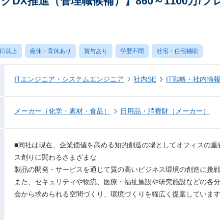
グDX推進（管理職候補）】860～1100万/
0日以上
産休・育休あり
賞与あり
学歴不問
社宅・住宅補助
ITエンジニア・システムエンジニア
社内SE
IT戦略・社内情
メーカー（化学・素材・食品）
日用品・消費財（メーカー）
■同社は現在、企業価値を高める知的創造の場としてオフィスの重
ス創りに関わるさまざまな
製品の開発・サービスを通じて質の高いビジネス環境の創造に挑
また、セキュリティや物流、医療・福祉施設や研究施設などの各
会から求められる空間づくり、環境づくりを幅広く提案していま