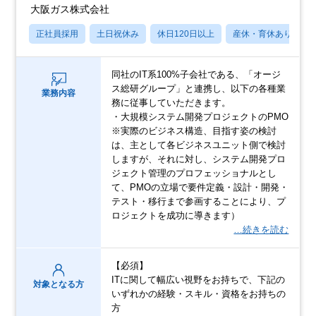
大阪ガス株式会社
正社員採用
土日祝休み
休日120日以上
産休・育休あり
同社のIT系100%子会社である、「オージ
ス総研グループ」と連携し、以下の各種業
業務内容
務に従事していただきます。
・大規模システム開発プロジェクトのPMO
※実際のビジネス構造、目指す姿の検討
は、主として各ビジネスユニット側で検討
しますが、それに対し、システム開発プロ
ジェクト管理のプロフェッショナルとし
て、PMOの立場で要件定義・設計・開発・
テスト・移行まで参画することにより、プ
ロジェクトを成功に導きます）
…続きを読む
【必須】
ITに関して幅広い視野をお持ちで、下記の
対象となる方
いずれかの経験・スキル・資格をお持ちの
方