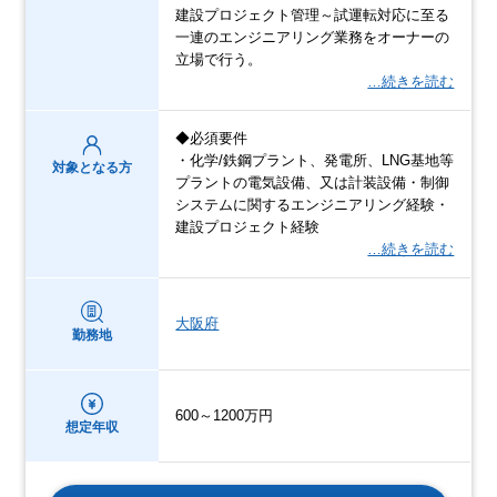
建設プロジェクト管理～試運転対応に至る
一連のエンジニアリング業務をオーナーの
立場で行う。
…続きを読む
◆必須要件
・化学/鉄鋼プラント、発電所、LNG基地等
対象となる方
プラントの電気設備、又は計装設備・制御
システムに関するエンジニアリング経験・
建設プロジェクト経験
…続きを読む
大阪府
勤務地
600～1200万円
想定年収