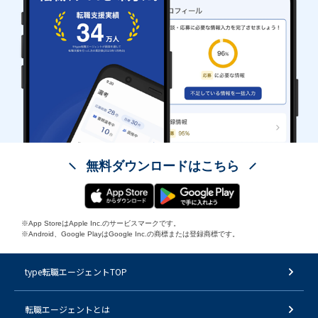
無料ダウンロードはこちら
※App StoreはApple Inc.のサービスマークです。
※Android、Google PlayはGoogle Inc.の商標または登録商標です。
type転職エージェントTOP
転職エージェントとは