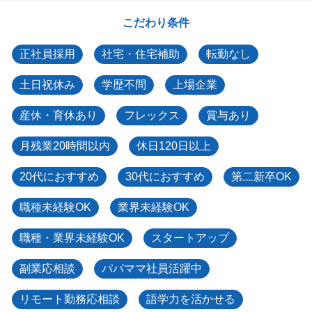
こだわり条件
正社員採用
社宅・住宅補助
転勤なし
土日祝休み
学歴不問
上場企業
産休・育休あり
フレックス
賞与あり
月残業20時間以内
休日120日以上
20代におすすめ
30代におすすめ
第二新卒OK
職種未経験OK
業界未経験OK
職種・業界未経験OK
スタートアップ
副業応相談
パパママ社員活躍中
リモート勤務応相談
語学力を活かせる