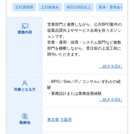
正社員採用
土日祝休み
休日120日以上
産休・育休あり
営業部門と連携しながら、公共BPO案件の
提案品質向上やサービス企画を担うポジシ
業務内容
ョンです。
営業・運用・採用・システム部門など複数
部門を横断しながら、受注前の上流工程に
関与いただきます。
…続きを読む
・BPO／SIer／IT／コンサルいずれかの経
験
対象となる方
・業務設計または業務改善経験
…続きを読む
東京都
大阪府
勤務地