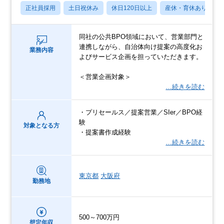
正社員採用
土日祝休み
休日120日以上
産休・育休あり
同社の公共BPO領域において、営業部門と
連携しながら、自治体向け提案の高度化お
業務内容
よびサービス企画を担っていただきます。
＜営業企画対象＞
…続きを読む
・プリセールス／提案営業／SIer／BPO経
験
対象となる方
・提案書作成経験
…続きを読む
東京都
大阪府
勤務地
500～700万円
想定年収