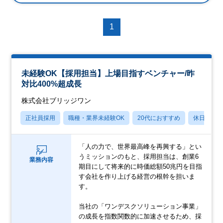
1
未経験OK【採用担当】上場目指すベンチャー/昨
対比400%超成長
株式会社ブリッジワン
正社員採用
職種・業界未経験OK
20代におすすめ
休日120
「人の力で、世界最高峰を再興する」とい
うミッションのもと、採用担当は、創業6
業務内容
期目にして将来的に時価総額50兆円を目指
す会社を作り上げる経営の根幹を担いま
す。
当社の「ワンデスクソリューション事業」
の成長を指数関数的に加速させるため、採