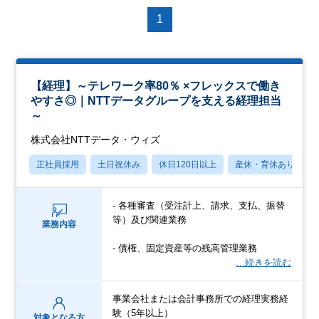
1
【経理】～テレワーク率80％ ×フレックスで働き
やすさ◎｜NTTデータグループを支える経理担当
～
株式会社NTTデータ・ウィズ
正社員採用
土日祝休み
休日120日以上
産休・育休あり
- 各種審査（受注計上、請求、支払、振替
等）及び関連業務
業務内容
- 債権、固定資産等の残高管理業務
…続きを読む
事業会社または会計事務所での経理実務経
験（5年以上）
対象となる方