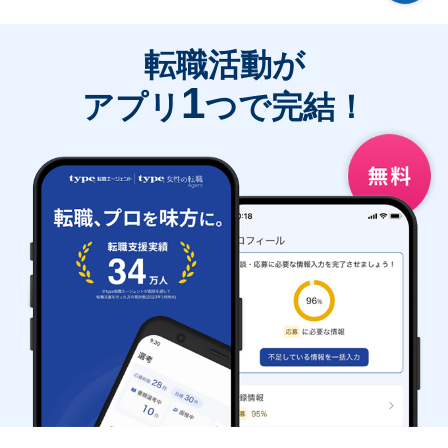
転職活動が
1
アプリ
つで完結！