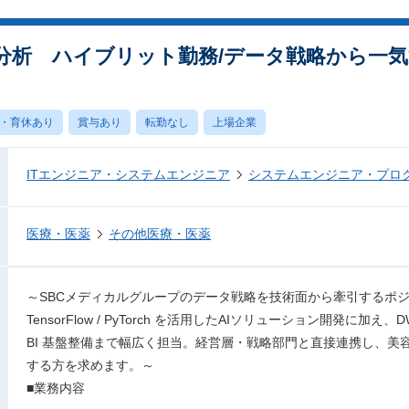
分析 ハイブリット勤務/データ戦略から一
・育休あり
賞与あり
転勤なし
上場企業
ITエンジニア・システムエンジニア
システムエンジニア・プロ
医療・医薬
その他医療・医薬
～SBCメディカルグループのデータ戦略を技術面から牽引するポジションです。
TensorFlow / PyTorch を活用したAIソリューション開発に加え、
BI 基盤整備まで幅広く担当。経営層・戦略部門と直接連携し、美容
する方を求めます。～
■業務内容