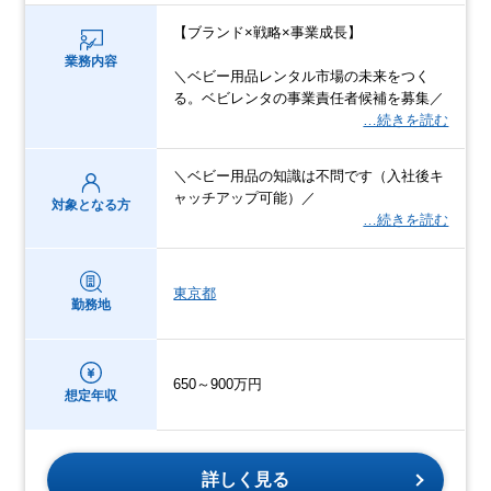
【ブランド×戦略×事業成長】
業務内容
＼ベビー用品レンタル市場の未来をつく
る。ベビレンタの事業責任者候補を募集／
…続きを読む
＼ベビー用品の知識は不問です（入社後キ
ャッチアップ可能）／
対象となる方
…続きを読む
東京都
勤務地
650～900万円
想定年収
詳しく見る