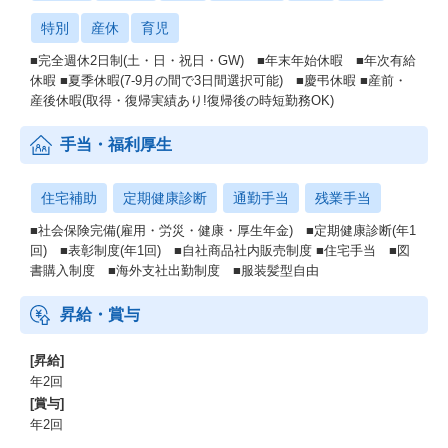
特別
産休
育児
■完全週休2日制(土・日・祝日・GW) ■年末年始休暇 ■年次有給
休暇 ■夏季休暇(7-9月の間で3日間選択可能) ■慶弔休暇 ■産前・
産後休暇(取得・復帰実績あり!復帰後の時短勤務OK)
手当・福利厚生
住宅補助
定期健康診断
通勤手当
残業手当
■社会保険完備(雇用・労災・健康・厚生年金) ■定期健康診断(年1
回) ■表彰制度(年1回) ■自社商品社内販売制度 ■住宅手当 ■図
書購入制度 ■海外支社出勤制度 ■服装髪型自由
昇給・賞与
[昇給]
年2回
[賞与]
年2回