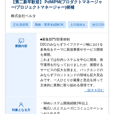
【第二新卒歓迎】 PdM/PM(プロダクトマネージャ
ー/プロジェクトマネージャー)候補
株式会社ベルタ
正社員採用
職種・業界未経験OK
土日祝休み
休日120日以上
■募集部門/部署体制
D2Cのみならずライフステージ軸における
業務内容
多角化をテーマに新規事業やサービス開発
を展開。
これまでは社内システムを中心に開発、保
守運用を行なっておりましたが、展開する
サービスの拡大を踏まえ、バックエンドの
みならずフロントエンドの領域も拡大見込
みです。一人ひとりが裁量と意志を持って
主体的に業務に取り組める環境です。
…続きを読む
・Webシステム開発経験2年以上
・幅広い人とスムーズにコミュニケーショ
対象となる方
ンがとれる方