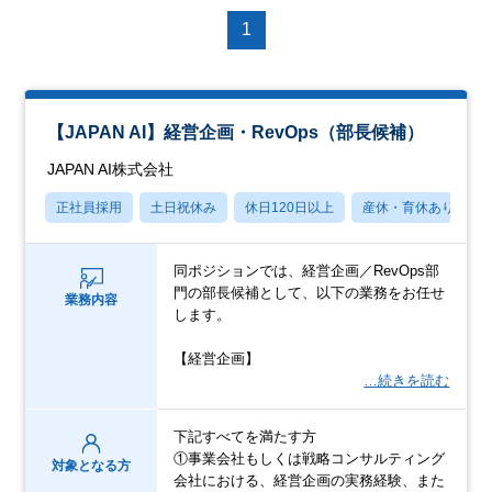
1
【JAPAN AI】経営企画・RevOps（部長候補）
JAPAN AI株式会社
正社員採用
土日祝休み
休日120日以上
産休・育休あり
同ポジションでは、経営企画／RevOps部
門の部長候補として、以下の業務をお任せ
業務内容
します。
【経営企画】
…続きを読む
下記すべてを満たす方
①事業会社もしくは戦略コンサルティング
対象となる方
会社における、経営企画の実務経験、また