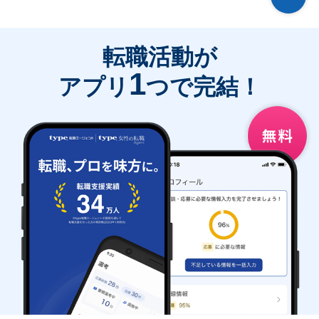
転職活動が
1
アプリ
つで完結！