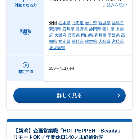
…続きを読む
対象となる方
全国
栃木県
北海道
岩手県
宮城県
福島県
新潟県
石川県
長野県
静岡県
愛知県
京都
勤務地
府
大阪府
兵庫県
岡山県
香川県
愛媛県
高
知県
福岡県
長崎県
熊本県
大分県
宮崎県
鹿児島県
359～413万円
想定年収
詳しく見る
【新潟】企画営業職「HOT PEPPER Beauty」
リモートOK／年間休日140／未経験歓迎