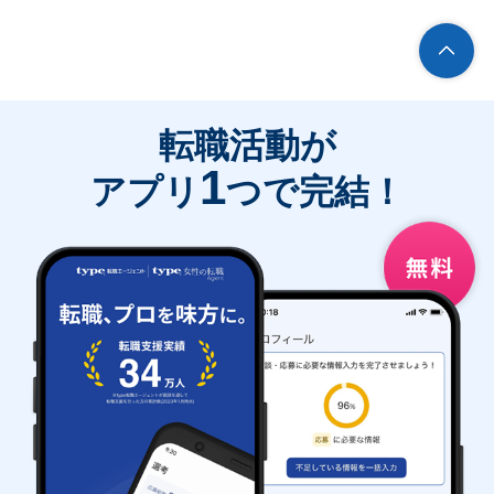
転職活動が
1
アプリ
つで完結！