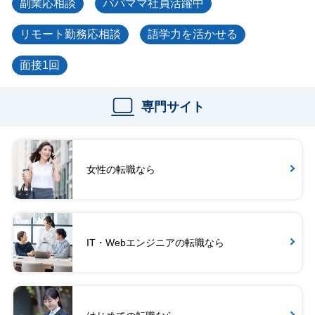
副業応相談
パパママ社員活躍中
リモート勤務応相談
語学力を活かせる
面接1回
専門サイト
女性の転職なら
IT・Webエンジニアの転職なら