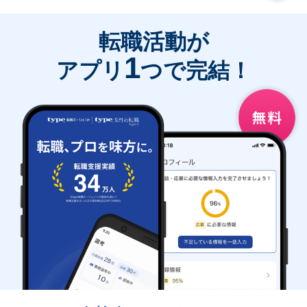
転職活動が
1
アプリ
つで完結！