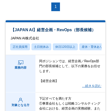
1
【JAPAN AI】経営企画・RevOps（部長候補）
JAPAN AI株式会社
正社員採用
土日祝休み
休日120日以上
産休・育休あり
同ポジションでは、経営企画／RevOps部
門の部長候補として、以下の業務をお任せ
業務内容
します。
【経営企画】
…続きを読む
下記すべてを満たす方
①事業会社もしくは戦略コンサルティング
対象となる方
会社における、経営企画の実務経験、また