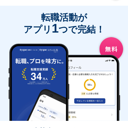
転職活動が
1
アプリ
つで完結！