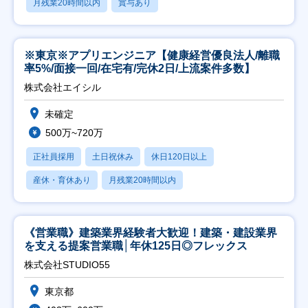
月残業20時間以内
賞与あり
※東京※アプリエンジニア【健康経営優良法人/離職
率5%/面接一回/在宅有/完休2日/上流案件多数】
株式会社エイシル
未確定
500万~720万
正社員採用
土日祝休み
休日120日以上
産休・育休あり
月残業20時間以内
《営業職》建築業界経験者大歓迎！建築・建設業界
を支える提案営業職│年休125日◎フレックス
株式会社STUDIO55
東京都