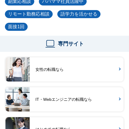
副業応相談
パパママ社員活躍中
リモート勤務応相談
語学力を活かせる
面接1回
専門サイト
女性の転職なら
IT・Webエンジニアの転職なら