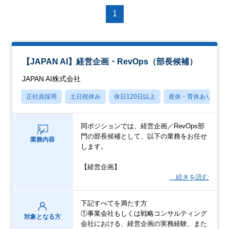
1
【JAPAN AI】経営企画・RevOps（部長候補）
JAPAN AI株式会社
正社員採用
土日祝休み
休日120日以上
産休・育休あり
同ポジションでは、経営企画／RevOps部
門の部長候補として、以下の業務をお任せ
業務内容
します。
【経営企画】
…続きを読む
下記すべてを満たす方
①事業会社もしくは戦略コンサルティング
対象となる方
会社における、経営企画の実務経験、また