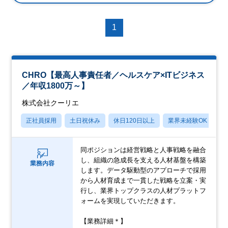
1
CHRO【最高人事責任者／ヘルスケア×ITビジネス
／年収1800万～】
株式会社クーリエ
正社員採用
土日祝休み
休日120日以上
業界未経験OK
産
同ポジションは経営戦略と人事戦略を融合
し、組織の急成長を支える人材基盤を構築
業務内容
します。データ駆動型のアプローチで採用
から人材育成まで一貫した戦略を立案・実
行し、業界トップクラスの人材プラットフ
ォームを実現していただきます。
【業務詳細＊】