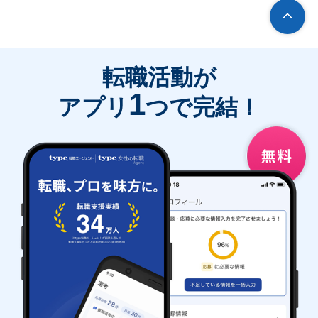
転職活動が
1
アプリ
つで完結！