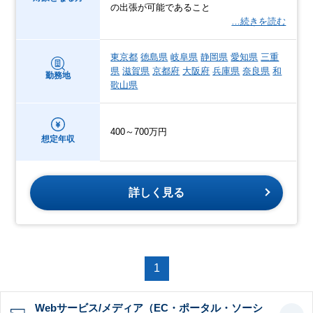
の出張が可能であること
…続きを読む
東京都
徳島県
岐阜県
静岡県
愛知県
三重
県
滋賀県
京都府
大阪府
兵庫県
奈良県
和
勤務地
歌山県
400～700万円
想定年収
詳しく見る
1
Webサービス/メディア（EC・ポータル・ソーシ