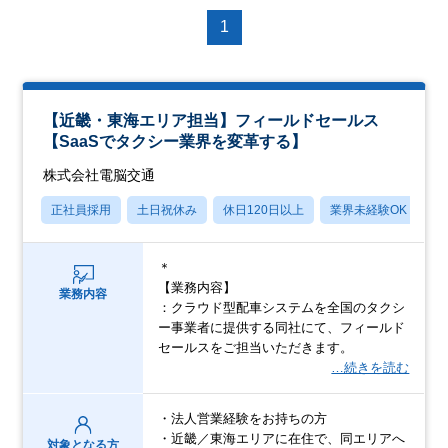
1
【近畿・東海エリア担当】フィールドセールス
【SaaSでタクシー業界を変革する】
株式会社電脳交通
正社員採用
土日祝休み
休日120日以上
業界未経験OK
産
＊
【業務内容】
業務内容
：クラウド型配車システムを全国のタクシ
ー事業者に提供する同社にて、フィールド
セールスをご担当いただきます。
…続きを読む
・法人営業経験をお持ちの方
・近畿／東海エリアに在住で、同エリアへ
対象となる方