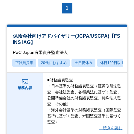
1
保険会社向けアドバイザリー(JCPA/USCPA)【FS
INS IAG】
PwC Japan有限責任監査法人
正社員採用
20代におすすめ
土日祝休み
休日120日以上
■財務諸表監査
・日本基準の財務諸表監査（証券取引法監
業務内容
査、会社法監査、各種業法に基づく監査、
公開準備会社の財務諸表監査、特殊法人監
査、その他）
・海外会計基準の財務諸表監査（国際監査
基準に基づく監査、米国監査基準に基づく
監査）
…続きを読む