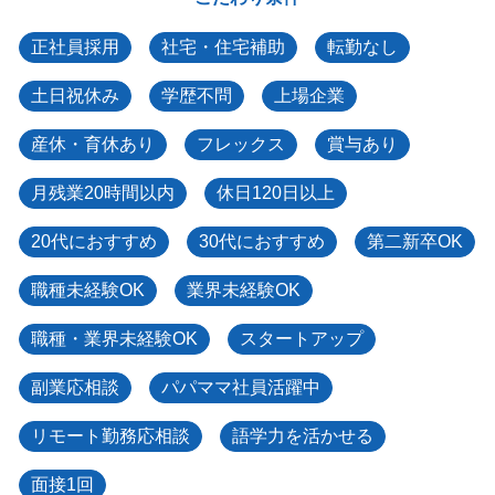
正社員採用
社宅・住宅補助
転勤なし
土日祝休み
学歴不問
上場企業
産休・育休あり
フレックス
賞与あり
月残業20時間以内
休日120日以上
20代におすすめ
30代におすすめ
第二新卒OK
職種未経験OK
業界未経験OK
職種・業界未経験OK
スタートアップ
副業応相談
パパママ社員活躍中
リモート勤務応相談
語学力を活かせる
面接1回