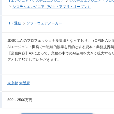
ITエンジニア・システムエンジニア
システムエンジニア・プロ
システムエンジニア（Web・アプリ・オープン）
IT・通信
ソフトウェアメーカー
JDSCはAIのプロフェッショナル集団となっており、（OPEN A
AIエージェント開発での戦略的協業を目的とする資本・業務提携
【業務内容】AXによって、業務の中でのAI活用を大きく拡大する
アとして尽力していただきます。
東京都
大阪府
500～2500万円