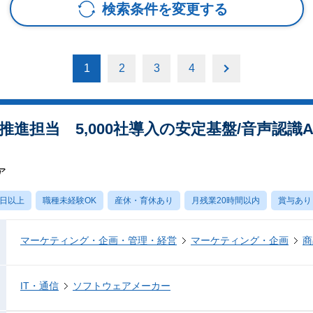
検索条件を変更する
1
2
3
4
推進担当 5,000社導入の安定基盤/音声認識
ア
0日以上
職種未経験OK
産休・育休あり
月残業20時間以内
賞与あり
マーケティング・企画・管理・経営
マーケティング・企画
商
IT・通信
ソフトウェアメーカー