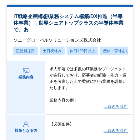
IT戦略企画構想/業務システム構築/DX推進（半導
体事業）｜世界シェアトップクラスの半導体事業
で、あ
ソニーグローバルソリューションズ株式会社
正社員採用
土日祝休み
休日120日以上
産休・育休あり
求人部署では多数のIT業務やプロジェクト
が進行しており、応募者の経験・能力・適
業務内容
正を考慮した上で柔軟に担当業務を調整い
たします。
業務内容の例：
…続きを読む
【必須条件】
…続きを読む
対象となる方