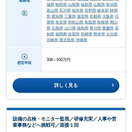
勤務地
城県
秋田県
山形県
福島県
山梨県
新潟県
富山県
石川県
福井県
長野県
岐阜県
静岡
県
愛知県
三重県
滋賀県
京都府
大阪府
兵
庫県
奈良県
和歌山県
鳥取県
島根県
岡山
県
広島県
山口県
徳島県
香川県
愛媛県
高
知県
福岡県
佐賀県
長崎県
熊本県
大分県
宮崎県
鹿児島県
沖縄県
308～500万円
想定年収
詳しく見る
設備の点検・モニター監視／研修充実／人事や営
業事務などへ挑戦可／面接１回