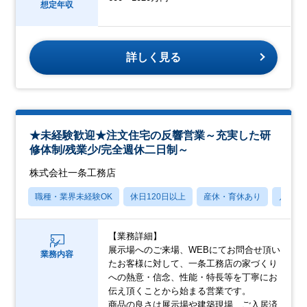
想定年収
詳しく見る
★未経験歓迎★注文住宅の反響営業～充実した研
修体制/残業少/完全週休二日制～
株式会社一条工務店
職種・業界未経験OK
休日120日以上
産休・育休あり
月残業
【業務詳細】
展示場へのご来場、WEBにてお問合せ頂い
業務内容
たお客様に対して、一条工務店の家づくり
への熱意・信念、性能・特長等を丁寧にお
伝え頂くことから始まる営業です。
商品の良さは展示場や建築現場、ご入居済