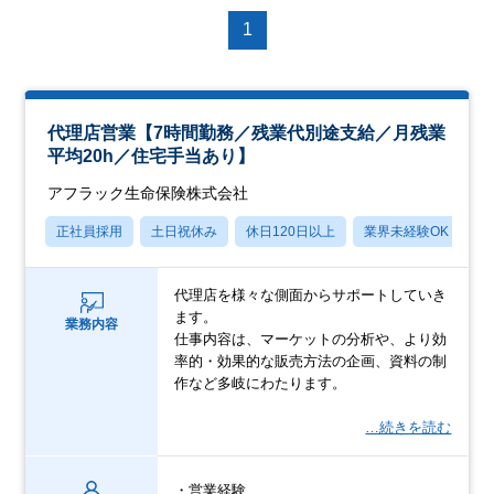
1
代理店営業【7時間勤務／残業代別途支給／月残業
平均20h／住宅手当あり】
アフラック生命保険株式会社
正社員採用
土日祝休み
休日120日以上
業界未経験OK
産
代理店を様々な側面からサポートしていき
ます。
業務内容
仕事内容は、マーケットの分析や、より効
率的・効果的な販売方法の企画、資料の制
作など多岐にわたります。
…続きを読む
・営業経験