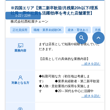
※四国エリア【第二新卒歓迎/月残業20h以下/理系
社員・男性社員も活躍/効率を考えた店舗運営】
1-22 / 22件
株式会社西松屋チェーン
正社員採用
職種・業界未経験OK
産休・育休あり
月残業20
まずは店長として知識や経験を積んでいた
だきます。
業務内容
【店長としての具体的な業務内容】
…続きを読む
◆転勤可能な方（初任地は考慮しま
す） ◆業界未経験者・第二新卒歓迎
対象となる方
◆人物・意欲重視の採用を実施しま
す ◆20～30代を中心に活躍中
…続きを読む