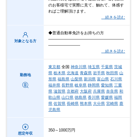
のお客様宅で実際に見て、触れて、体感す
ればご理解頂けます。
…続きを読む
◆普通自動車免許をお持ちの方
―――――――――――――――――――
対象となる方
――――――――
…続きを読む
東京都
全国
神奈川県
埼玉県
千葉県
茨城
県
栃木県
北海道
青森県
岩手県
秋田県
山
勤務地
形県
福島県
山梨県
新潟県
富山県
石川県
福井県
長野県
岐阜県
静岡県
愛知県
三重
県
滋賀県
京都府
大阪府
兵庫県
奈良県
和
歌山県
山口県
徳島県
香川県
愛媛県
福岡
県
佐賀県
長崎県
熊本県
大分県
宮崎県
鹿
児島県
350～1000万円
想定年収