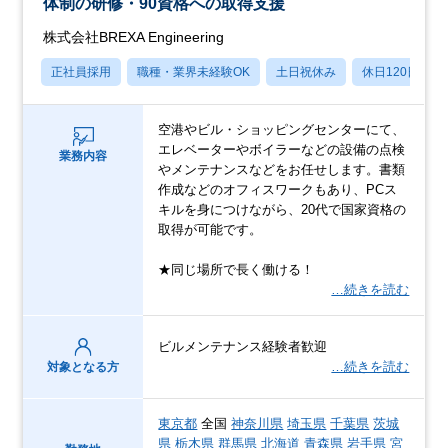
体制の研修・90資格への取得支援
株式会社BREXA Engineering
正社員採用
職種・業界未経験OK
土日祝休み
休日120日以上
空港やビル・ショッピングセンターにて、
エレベーターやボイラーなどの設備の点検
業務内容
やメンテナンスなどをお任せします。書類
作成などのオフィスワークもあり、PCス
キルを身につけながら、20代で国家資格の
取得が可能です。
★同じ場所で長く働ける！
…続きを読む
ビルメンテナンス経験者歓迎
…続きを読む
対象となる方
東京都
全国
神奈川県
埼玉県
千葉県
茨城
県
栃木県
群馬県
北海道
青森県
岩手県
宮