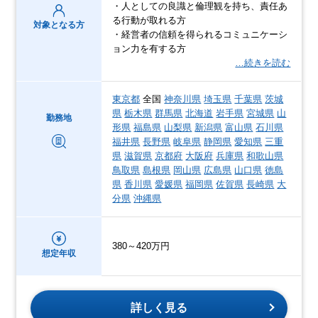
・人としての良識と倫理観を持ち、責任あ
る行動が取れる方
対象となる方
・経営者の信頼を得られるコミュニケーシ
ョン力を有する方
…続きを読む
東京都
全国
神奈川県
埼玉県
千葉県
茨城
県
栃木県
群馬県
北海道
岩手県
宮城県
山
勤務地
形県
福島県
山梨県
新潟県
富山県
石川県
福井県
長野県
岐阜県
静岡県
愛知県
三重
県
滋賀県
京都府
大阪府
兵庫県
和歌山県
鳥取県
島根県
岡山県
広島県
山口県
徳島
県
香川県
愛媛県
福岡県
佐賀県
長崎県
大
分県
沖縄県
380～420万円
想定年収
詳しく見る