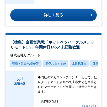
詳しく見る
【徳島】企画営業職「ホットペッパーグルメ」※
リモートOK／年間休日145／未経験歓迎
株式会社リクルート
職種・業界未経験OK
20代におすすめ
土日祝休み
休日120
◆同社のアカウントプランナーとして、担
当クライアント店舗の売上最大化を目的と
業務内容
したマーケティング支援をご担当いただき
ます。
【具体的には】
…続きを読む