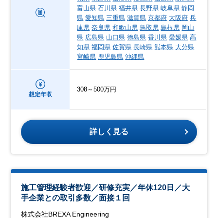
富山県
石川県
福井県
長野県
岐阜県
静岡
県
愛知県
三重県
滋賀県
京都府
大阪府
兵
庫県
奈良県
和歌山県
鳥取県
島根県
岡山
県
広島県
山口県
徳島県
香川県
愛媛県
高
知県
福岡県
佐賀県
長崎県
熊本県
大分県
宮崎県
鹿児島県
沖縄県
308～500万円
想定年収
詳しく見る
施工管理経験者歓迎／研修充実／年休120日／大
手企業との取引多数／面接１回
株式会社BREXA Engineering