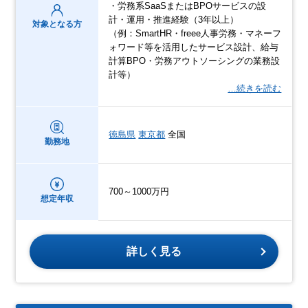
・労務系SaaSまたはBPOサービスの設
計・運用・推進経験（3年以上）
対象となる方
（例：SmartHR・freee人事労務・マネーフ
ォワード等を活用したサービス設計、給与
計算BPO・労務アウトソーシングの業務設
計等）
…続きを読む
徳島県
東京都
全国
勤務地
700～1000万円
想定年収
詳しく見る