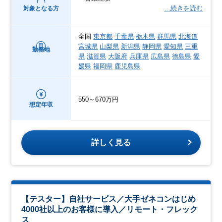
…続きを読む
対象となる方
全国
東京都
千葉県
栃木県
群馬県
北海道
宮城県
山梨県
新潟県
静岡県
愛知県
三重
勤務地
県
滋賀県
大阪府
兵庫県
広島県
徳島県
愛
媛県
福岡県
鹿児島県
550～670万円
想定年収
詳しく見る
【テスター】自社サービス／大手ゼネコンはじめ
4000社以上のお客様に導入／リモート・フレック
ス