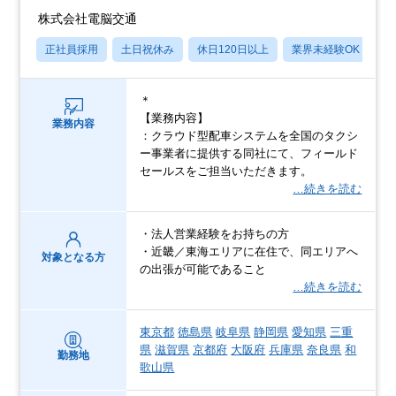
株式会社電脳交通
正社員採用
土日祝休み
休日120日以上
業界未経験OK
産
＊
【業務内容】
業務内容
：クラウド型配車システムを全国のタクシ
ー事業者に提供する同社にて、フィールド
セールスをご担当いただきます。
…続きを読む
・法人営業経験をお持ちの方
・近畿／東海エリアに在住で、同エリアへ
対象となる方
の出張が可能であること
…続きを読む
東京都
徳島県
岐阜県
静岡県
愛知県
三重
県
滋賀県
京都府
大阪府
兵庫県
奈良県
和
勤務地
歌山県