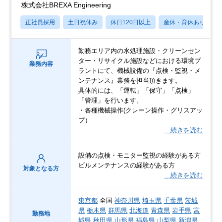
株式会社BREXA Engineering
正社員採用
土日祝休み
休日120日以上
産休・育休あり
勤務エリア内の水処理施設・クリーンセン
ター・リサイクル施設などにおける環境プ
業務内容
ラントにて、機械設備の『点検・監視・メ
ンテナンス』業務を担当頂きます。
具体的には、「運転」「保守」「点検」
「管理」を行います。
・各種機械操作(クレーン操作・グリスアッ
プ）
…続きを読む
設備の点検・モニター監視の経験がある方
ビルメンテナンスの経験がある方
対象となる方
…続きを読む
東京都
全国
神奈川県
埼玉県
千葉県
茨城
県
栃木県
群馬県
北海道
青森県
岩手県
宮
勤務地
城県
秋田県
山形県
福島県
山梨県
新潟県