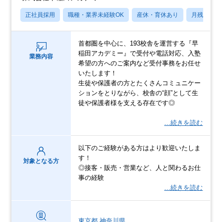
正社員採用
職種・業界未経験OK
産休・育休あり
月残業20
首都圏を中心に、193校舎を運営する『早
稲田アカデミー』で受付や電話対応、入塾
業務内容
希望の方へのご案内など受付事務をお任せ
いたします！
生徒や保護者の方とたくさんコミュニケー
ションをとりながら、校舎の“顔”として生
徒や保護者様を支える存在です◎
…続きを読む
以下のご経験がある方はより歓迎いたしま
す！
対象となる方
◎接客・販売・営業など、人と関わるお仕
事の経験
…続きを読む
東京都
神奈川県