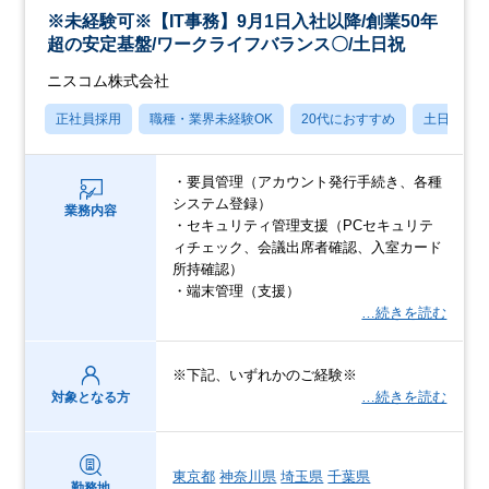
※未経験可※【IT事務】9月1日入社以降/創業50年
超の安定基盤/ワークライフバランス〇/土日祝
ニスコム株式会社
正社員採用
職種・業界未経験OK
20代におすすめ
土日祝休
・要員管理（アカウント発行手続き、各種
システム登録）
業務内容
・セキュリティ管理支援（PCセキュリテ
ィチェック、会議出席者確認、入室カード
所持確認）
・端末管理（支援）
…続きを読む
※下記、いずれかのご経験※
…続きを読む
対象となる方
東京都
神奈川県
埼玉県
千葉県
勤務地