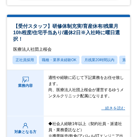
【受付スタッフ】研修体制充実/育産休有/残業月
10h程度/住宅手当あり/週休2日※入社時に曜日選
択！
医療法人社団上桜会
正社員採用
職種・業界未経験OK
月残業20時間以内
賞与あ
適性や経験に応じて下記業務をお任せ致し
ます。
業務内容
尚、医療法人社団上桜会が運営するゆうメ
ンタルクリニック配属になります。
…続きを読む
◆社会人経験1年以上（契約社員・派遣社
員・業務委託など）
対象となる方
※携帯販売/飲食/アパレル/ITエンジニア出