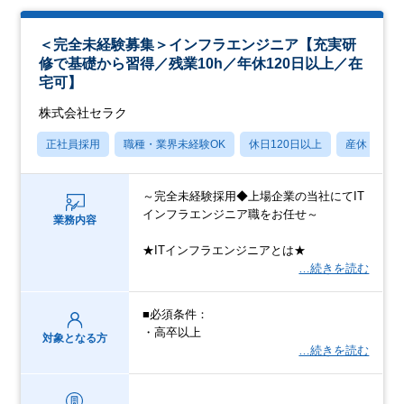
＜完全未経験募集＞インフラエンジニア【充実研
修で基礎から習得／残業10h／年休120日以上／在
宅可】
株式会社セラク
正社員採用
職種・業界未経験OK
休日120日以上
産休・育休
～完全未経験採用◆上場企業の当社にてIT
インフラエンジニア職をお任せ～
業務内容
★ITインフラエンジニアとは★
…続きを読む
■必須条件：
・高卒以上
対象となる方
…続きを読む