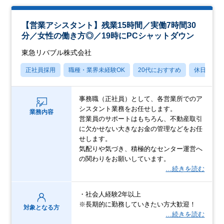
【営業アシスタント】残業15時間／実働7時間30
分／女性の働き方◎／19時にPCシャットダウン
東急リバブル株式会社
正社員採用
職種・業界未経験OK
20代におすすめ
休日120
事務職（正社員）として、各営業所でのア
シスタント業務をお任せします。
業務内容
営業員のサポートはもちろん、不動産取引
に欠かせない大きなお金の管理などをお任
せします。
気配りや気づき、積極的なセンター運営へ
の関わりをお願いしています。
…続きを読む
・社会人経験2年以上
※長期的に勤務していきたい方大歓迎！
対象となる方
…続きを読む