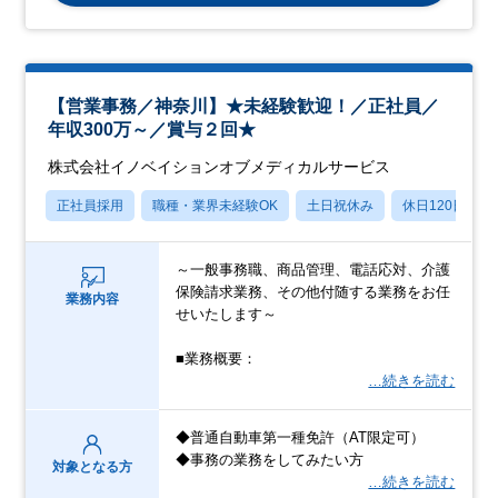
【営業事務／神奈川】★未経験歓迎！／正社員／
年収300万～／賞与２回★
株式会社イノベイションオブメディカルサービス
正社員採用
職種・業界未経験OK
土日祝休み
休日120日以上
～一般事務職、商品管理、電話応対、介護
保険請求業務、その他付随する業務をお任
業務内容
せいたします～
■業務概要：
…続きを読む
◆普通自動車第一種免許（AT限定可）
◆事務の業務をしてみたい方
対象となる方
…続きを読む