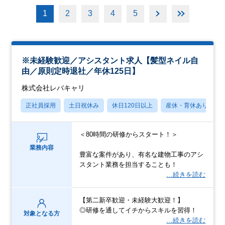
1
2
3
4
5
※未経験歓迎／アシスタント求人【髪型ネイル自
由／原則定時退社／年休125日】
株式会社レバキャリ
正社員採用
土日祝休み
休日120日以上
産休・育休あり
＜80時間の研修からスタート！＞
業務内容
豊富な案件があり、有名な建物工事のアシ
スタント業務を担当することも！
…続きを読む
【第二新卒歓迎・未経験大歓迎！】
◎研修を通してイチからスキルを習得！
対象となる方
…続きを読む