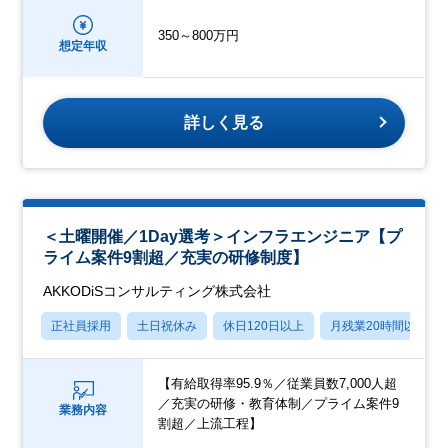
350～800万円
想定年収
詳しく見る
＜土曜開催／1Day選考＞インフラエンジニア【プ
ライム案件9割超／充実の研修制度】
AKKODiSコンサルティング株式会社
正社員採用
土日祝休み
休日120日以上
月残業20時間以内
【有給取得率95.9％／従業員数7,000人超
／充実の研修・教育体制／プライム案件9
業務内容
割超／上流工程】