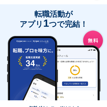
転職活動が
1
アプリ
つで完結！