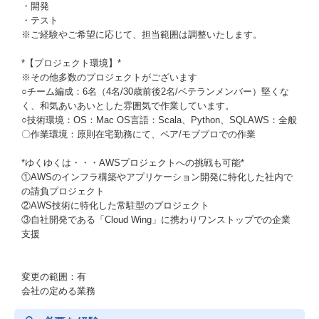
・開発
・テスト
※ご経験やご希望に応じて、担当範囲は調整いたします。
*【プロジェクト環境】*
※その他多数のプロジェクトがございます
○チーム編成：6名（4名/30歳前後2名/ベテランメンバー）堅くな
く、和気あいあいとした雰囲気で作業しています。
○技術環境：OS：Mac OS言語：Scala、Python、SQLAWS：全般
〇作業環境：原則在宅勤務にて、ペア/モブプロでの作業
*ゆくゆくは・・・AWSプロジェクトへの挑戦も可能*
①AWSのインフラ構築やアプリケーション開発に特化した社内で
の請負プロジェクト
②AWS技術に特化した常駐型のプロジェクト
③自社開発である「Cloud Wing」に携わりワンストップでの企業
支援
変更の範囲：有
会社の定める業務