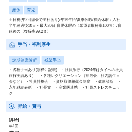
産休
育児
土日祝(年2回総会で出社あり)/年末年始/夏季休暇/有給休暇：入社
半年経過後10日～最大20日 育児休暇の〈希望者取得率100％〉/育
休後の〈復帰率99.2％〉
手当・福利厚生
定期健康診断
残業手当
・各種手当あり(別枠に記載) ・社員旅行（2024年はタイへの社員
旅行実績あり） ・各種レクリエーション（抽選会、社内誕生日
会など） ・社員持株会 ・資格取得報奨金制度 ・健康診断 ・
永年継続表彰 ・社長賞 ・産業医連携 ・社員ストレスチェッ
ク
昇給・賞与
[昇給]
年1回