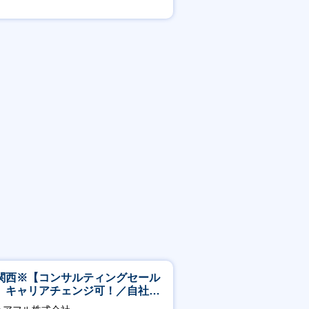
賞与あり
関西※【コンサルティングセール
】キャリアチェンジ可！／自社サ
ビス『シェアフル』の営業