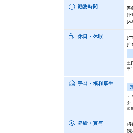
勤務時間
[勤
[
[み
休日・休暇
[年
[
土
率1
手当・福利厚生
・
会
連
昇給・賞与
[昇
[賞