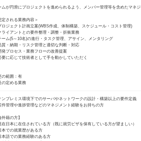
ームが円滑にプロジェクトを進められるよう、メンバー管理等を含めたマネジ
想定される業務内容＞
プロジェクト計画立案(WBS作成、体制構築、スケジュール・コスト管理)
クライアントとの要件整理・調整・折衝業務
チーム(5～10名)の進行・タスク管理、アサイン、メンタリング
品質・納期・リスク管理と適切な判断・対応
開発プロセス・業務フローの改善提案
必要に応じて技術者として手を動かしていただく
更の範囲：有
社の定める業務
オンプレミス環境下でのサーバやネットワークの設計・構築以上の要件定義
案件管理や進捗管理などのマネジメント経験をお持ちの方
海外籍の方】
現在日本に在住されている方（既に就労ビザを保有している方が望ましい）
日本での就業歴がある方
日本語での業務経験のある方