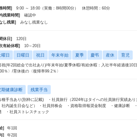
務時間]
9:00 ～ 18:00（実働：8時間00分） 休憩時間：60分
平均残業時間]
確認中
なし残業]
みなし残業なし
間休日]
120日
年次有給休暇]
10～20日
土曜日
日曜日
祝日
年末年始
夏季
慶弔
産休
育児
日祝(年2回総会で出社あり)/年末年始/夏季休暇/有給休暇：入社半年経過後10
00％〉/育休後の〈復帰率99.2％〉
定期健康診断
残業手当
各種手当あり(別枠に記載) ・社員旅行（2024年はタイへの社員旅行実績あ
、社内誕生日会など） ・社員持株会 ・資格取得報奨金制度 ・健康診断 
携 ・社員ストレスチェック
給]
年1回
与]
年2回