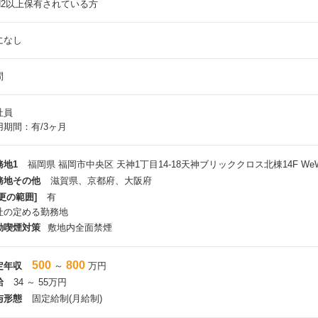
N2以上保有されている方
になし
問
社員
用期間：有/3ヶ月
務地1
福岡県 福岡市中央区 天神1丁目14-18天神ブリッククロス北棟14F WeW
務地その他
滋賀県、京都府、大阪府
更の範囲]
有
社の定める勤務地
動喫煙対策
敷地内全面禁煙
500
800
定年収
～
万円
給
34 ～ 55万円
与形態
固定給制(月給制)