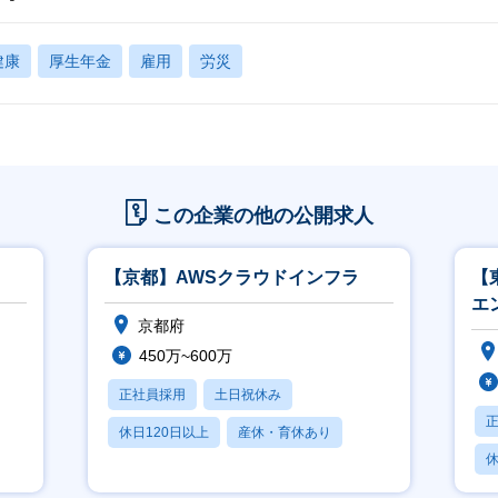
健康
厚生年金
雇用
労災
この企業の他の公開求人
【京都】AWSクラウドインフラ
【
エ
京都府
で
450万~600万
正社員採用
土日祝休み
休日120日以上
産休・育休あり
休
賞与あり