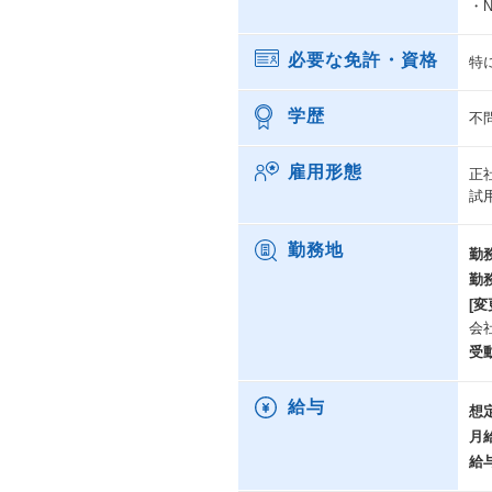
・
必要な免許・資格
特
学歴
不
雇用形態
正
試
勤務地
勤
勤
[変
会
受
給与
想
月
給