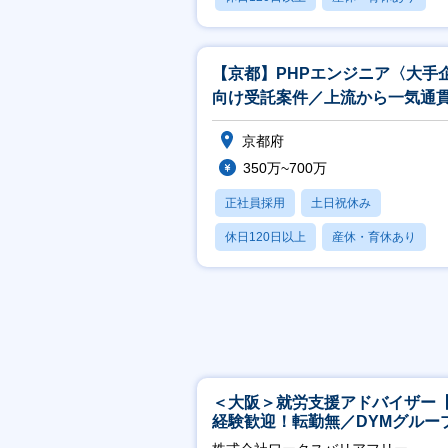
賞与あり
【京都】PHPエンジニア〈大手
向け受託案件／上流から一気通
ホワイト企業最高ランク〉
京都府
350万~700万
正社員採用
土日祝休み
休日120日以上
産休・育休あり
賞与あり
＜大阪＞就労支援アドバイザー
経験歓迎！転勤無／DYMグルー
ホスピタリティ高い方歓迎／土