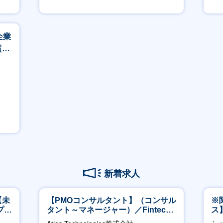
賞与あり
企業
貫／
新着求人
【未
【PMOコンサルタント】（コンサル
※
プ／
タント～マネージャー）／Fintech
ス
日
領域／設立5年弱で上場
ー