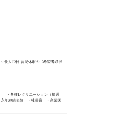
日～最大20日 育児休暇の〈希望者取得
り） ・各種レクリエーション（抽選
・永年継続表彰 ・社長賞 ・産業医