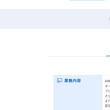
業務内容
A
ネ
プ
さ
ま
直