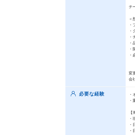
チ
＜
・
・
・
・
・
・
変
会
必要な経験
・
・
【
・
・
・