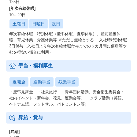
125日
[年次有給休暇]
10～20日
土曜日
日曜日
祝日
年次有給休暇、特別休暇（慶弔休暇、夏季休暇）、産前産後休
暇、育児休業、介護休業等 ※ただし無給とする 入社時特別休暇
3日付与（入社日より年次有給休暇付与までの６カ月間に傷病等や
むを得ない場合に利用）
手当・福利厚生
退職金
通勤手当
残業手当
・慶弔見舞金 ・社員旅行 ・青年団体活動、安全衛生委員会・
社内イベント（新年会、花見、運動会等） ・クラブ活動（英語、
ベトナム語、フットサル、バドミントン等）
昇給・賞与
[昇給]