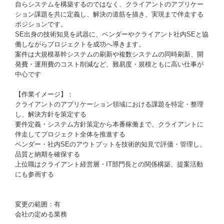
自らシステムを構築するのではなく、クライアントのアプリケー
ション課題を共に定義し、解決の道筋を描き、実現まで伴走する
ポジションです。
SE出身の技術知見を武器に、ベンダーやクライアント社内SEと協
働しながらプロジェクトを成功へ導きます。
案件は大規模基幹システムの刷新や複数システムの同時刷新、開
発費・運用費のコスト削減など、難易度・規模ともに高い仕事が
中心です
【作業イメージ】：
クライアントのアプリケーション領域における課題を特定・整理
し、解決方針を策定する
要件定義・システム方針策定から本番稼働まで、クライアントに
伴走してプロジェクト全体を推進する
ベンダー・社内SEのアウトプットを技術的知見で評価・管理し、
品質と納期を確保する
上位職はクライアント経営層・IT部門長との関係構築、提案活動
にも参画する
変更の範囲：有
会社の定める業務