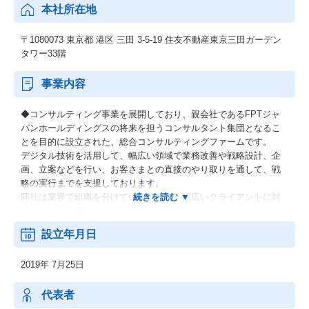
本社所在地
〒1080073 東京都 港区 三田 3-5-19 住友不動産東京三田ガーデン
タワー33階
事業内容
◆コンサルティング事業を展開しており、親会社であるFPTジャ
パンホールディングスの将来を担うコンサルタント集団となるこ
とを目的に設立された、総合コンサルティングファームです。
デジタル技術を活用して、幅広い領域で業務改善や戦略設計、企
画、立案などを行い、お客さまとの直接のやり取りを通して、戦
略の実行までを支援しております。
同社は業界で組織を分けていないため、幅広いクライアントに対
してコンサルティングを提供しております。
設立年月日
【ソリューション例】
・BX(事業戦略)
2019年 7月25日
・ERP/SAP
・DX
・Salesforce
代表者
・LCP(ローコードプログラム)