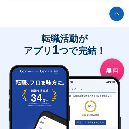
転職活動が
1
アプリ
つで完結！