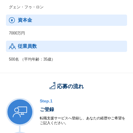
・BPO
グェン・フゥ・ロン
・ABC(データ分析)(Analytics, Big Data, Cloud)
・BPG(ビジネスプロデューサー)
資本金
・MS(マネージドサービス)
7000万円
従業員数
500名 （平均年齢：35歳）
応募の流れ
Step.1
ご登録
転職支援サービスへ登録し、あなたの経歴やご希望を
ご記入ください。