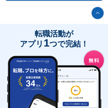
転職活動が
1
アプリ
つで完結！