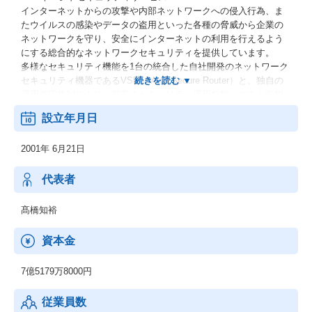
インターネットからの攻撃や内部ネットワークへの侵入行為、ま
たウイルスの感染やデータの盗用といった各種の脅威から企業の
ネットワークを守り、安全にインターネットの利用を行えるよう
にする総合的なネットワークセキュリティを提供しています。
多様なセキュリティ機能を1台の統合した自社開発のネットワーク
セキュリティ機器であるVSR（Vario Secure Router）と、独自の
運用保守体制により、顧客のセキュリティ運用負担・コスト負担
を軽減するセキュリティサービスを提供しています。
設立年月日
2. インテグレーションサービス
2001年 6月21日
中小企業向け統合セキュリティ機器（UTM）であるVCR（Vario C
ommunicate Router）の販売と、ネットワーク機器の調達や構築を
行っています。
代表者
髙橋知裕
資本金
7億5179万8000円
従業員数