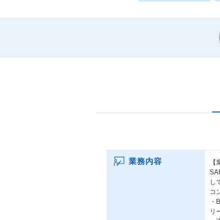
業務内容
【
S
し
コ
・
リ