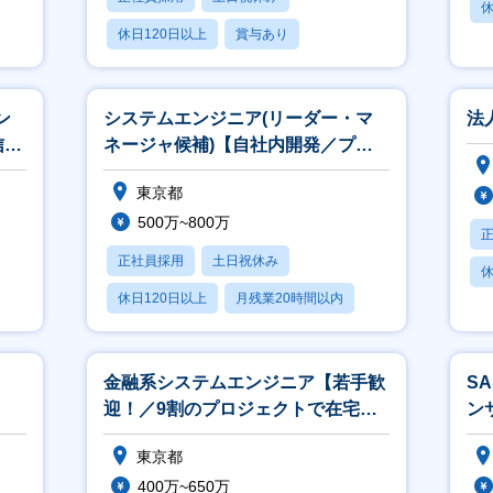
休
休日120日以上
賞与あり
ン
システムエンジニア(リーダー・マ
法
信会
ネージャ候補)【自社内開発／プラ
】
イム案件】
東京都
500万~800万
正社員採用
土日祝休み
休
休日120日以上
月残業20時間以内
賞与あり
）
金融系システムエンジニア【若手歓
S
】
迎！／9割のプロジェクトで在宅勤
ン
務可能】
東京都
400万~650万