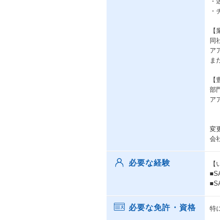
・
・
【
同
ア
ま
【
部
ア
変
会
必要な経験
【
■
■
必要な免許・資格
特