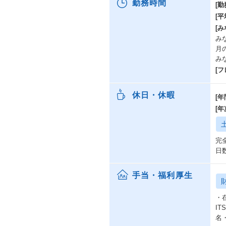
勤務時間
[勤
[
[み
み
月
み
[
休日・休暇
[年
[
完
日
手当・福利厚生
・
I
名