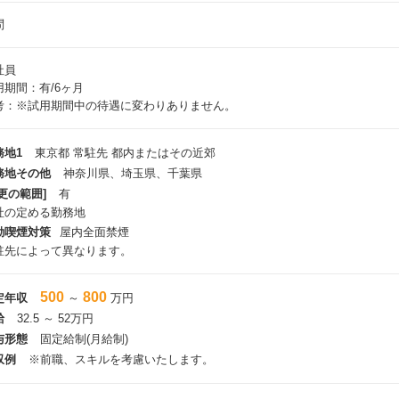
問
社員
用期間：有/6ヶ月
考：※試用期間中の待遇に変わりありません。
務地1
東京都 常駐先 都内またはその近郊
務地その他
神奈川県、埼玉県、千葉県
更の範囲]
有
社の定める勤務地
動喫煙対策
屋内全面禁煙
駐先によって異なります。
500
800
定年収
～
万円
給
32.5 ～ 52万円
与形態
固定給制(月給制)
収例
※前職、スキルを考慮いたします。