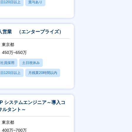
日120日以上
賞与あり
人営業 （エンタープライズ）
東京都
450万~650万
正社員採用
土日祝休み
日120日以上
月残業20時間以内
賞与あり
AP システムエンジニア～導入コ
サルタント～
東京都
400万~700万