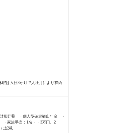
休暇は入社3か月で入社月により有給
財形貯蓄 ・個人型確定拠出年金 ・
 ・家族手当：1名・・3万円、2
」に記載