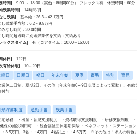
務時間]
9:00 ～ 18:00（実働：8時間00分） フレックス有 休憩時間：60分
平均残業時間]
14時間/月
なし残業]
基本給：26.3～42.1万円
なし残業手当額：6.2～9.9万円
のみなし時間：30.0時間
なし時間超過時に別途残業代を支給：支給あり
フレックスタイム]
有（コアタイム：10:00～15:00）
間休日]
122日
年次有給休暇]
10～20日
土曜日
日曜日
祝日
年末年始
夏季
慶弔
特別
育児
全週休二日制、夏期2日、その他（年末年始6～9日※暦によって変動）、有給
数付与
財形貯蓄制度
通勤手当
残業手当
在宅勤務 ・出産・育児支援制度 ・資格取得支援制度 ・研修支援制度 ・
TS健保の施設利用可 ・総合福祉団体定期保険 ・ベネフィット・ステーション
・・3.5万円、3名・・4万円、4名以上・・4.5万円 ※その他は「求人の特色