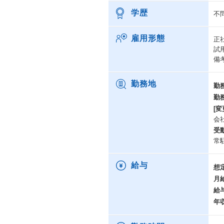
学歴
不
雇用形態
正
試
備
勤務地
勤
勤
[変
会
受
常
給与
想
月
給
年