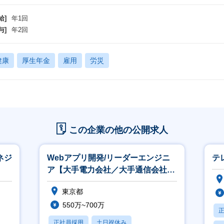
給]
年1回
与]
年2回
健康
厚生年金
雇用
労災
この企業の他の公開求人
ネジ
Webアプリ開発/リーダーエンジニ
テ
ア【大手電力会社／大手通信会社向
け案件／上流工程参画可能】
東京都
550万~700万
正社員採用
土日祝休み