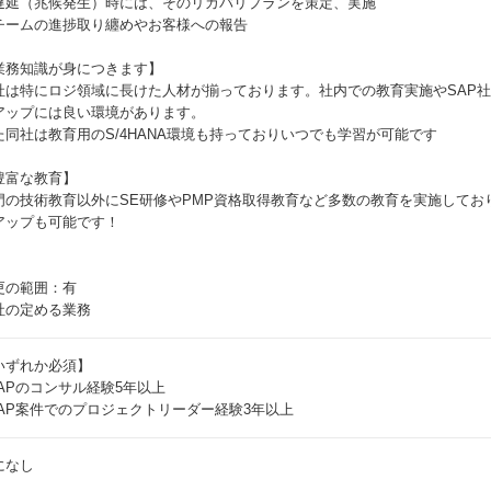
遅延（兆候発生）時には、そのリカバリプランを策定、実施
チームの進捗取り纏めやお客様への報告
業務知識が身につきます】
社は特にロジ領域に長けた人材が揃っております。社内での教育実施やSAP
アップには良い環境があります。
た同社は教育用のS/4HANA環境も持っておりいつでも学習が可能です
豊富な教育】
門の技術教育以外にSE研修やPMP資格取得教育など多数の教育を実施してお
アップも可能です！
更の範囲：有
社の定める業務
いずれか必須】
SAPのコンサル経験5年以上
SAP案件でのプロジェクトリーダー経験3年以上
になし