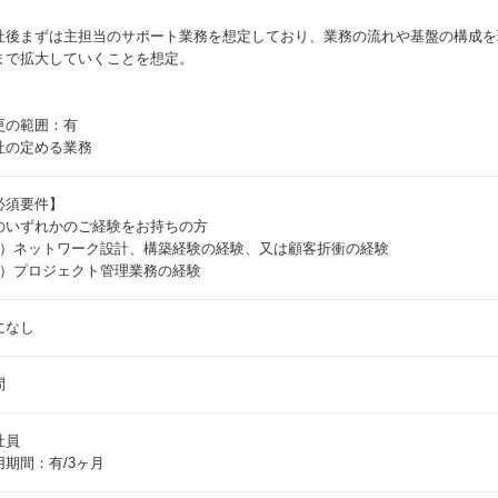
社後まずは主担当のサポート業務を想定しており、業務の流れや基盤の構成を
まで拡大していくことを想定。
更の範囲：有
社の定める業務
必須要件】
のいずれかのご経験をお持ちの方
1）ネットワーク設計、構築経験の経験、又は顧客折衝の経験
2）プロジェクト管理業務の経験
になし
問
社員
用期間：有/3ヶ月