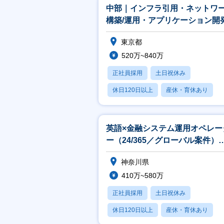
中部｜インフラ引用・ネットワ
構築/運用・アプリケーション開
★CTCグループ
東京都
520万~840万
正社員採用
土日祝休み
休日120日以上
産休・育休あり
賞与あり
英語×金融システム運用オペレー
ー（24/365／グローバル案件）
★CTCグループ
神奈川県
410万~580万
正社員採用
土日祝休み
休日120日以上
産休・育休あり