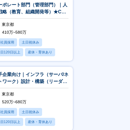
ーポレート部門（管理部門）｜人
戦略（教育、組織開発等）★CTC
ループ
東京都
410万~580万
正社員採用
土日祝休み
日120日以上
産休・育休あり
賞与あり
手企業向け｜インフラ（サーバ/ネ
トワーク）設計・構築（リーダ
）★CTCグループ
東京都
520万~680万
正社員採用
土日祝休み
日120日以上
産休・育休あり