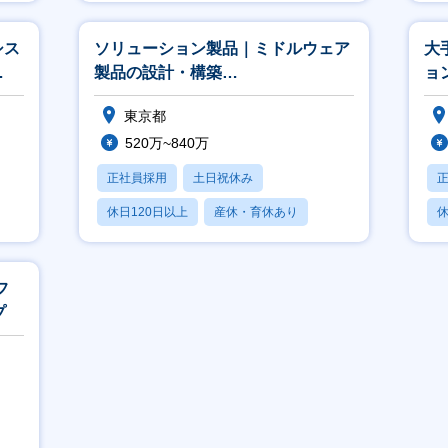
月残業20時間以内
月
シス
ソリューション製品｜ミドルウェア
大
製品の設計・構築
ョ
（JP1/Zabbix/SKYSEA等）★CTC
東京都
グル
520万~840万
正社員採用
土日祝休み
休日120日以上
産休・育休あり
休
賞与あり
月
フ
プ