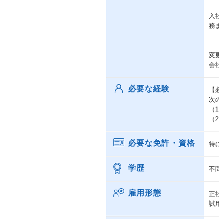
入
務
変
会
必要な経験
【
次
（
（
必要な免許・資格
特
学歴
不
雇用形態
正
試