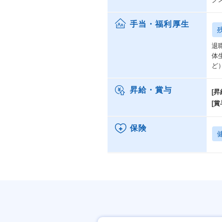
手当・福利厚生
退
体
ど
昇給・賞与
[昇
[賞
保険