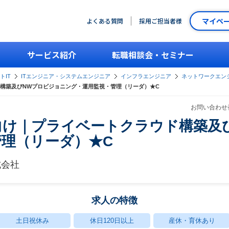
マイペ
よくある質問
採用ご担当者様
サービス紹介
転職相談会・セミナー
トIT
ITエンジニア・システムエンジニア
インフラエンジニア
ネットワークエン
構築及びNWプロビジョニング・運用監視・管理（リーダ）★C
お問い合わせ番
向け｜プライベートクラウド構築及
理（リーダ）★C
式会社
求人の特徴
土日祝休み
休日120日以上
産休・育休あり