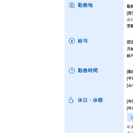
勤務地
勤
[変
会
受
給与
想
月
給
勤務時間
[勤
[
[み
休日・休暇
[年
[
年
ク