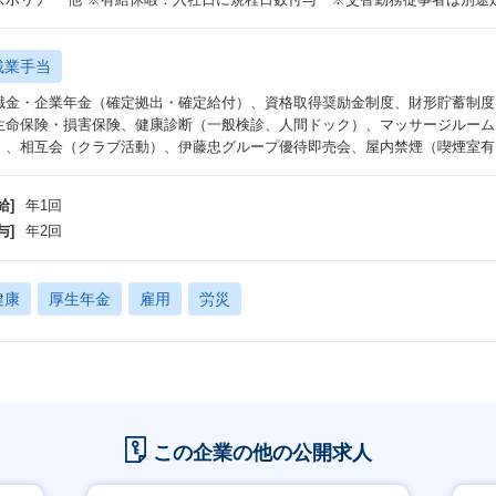
残業手当
職金・企業年金（確定拠出・確定給付）、資格取得奨励金制度、財形貯蓄制度
生命保険・損害保険、健康診断（一般検診、人間ドック）、マッサージルーム
）、相互会（クラブ活動）、伊藤忠グループ優待即売会、屋内禁煙（喫煙室有
給]
年1回
与]
年2回
健康
厚生年金
雇用
労災
この企業の他の公開求人