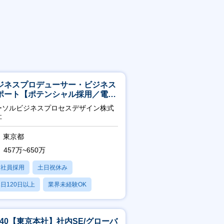
ジネスプロデューサー・ビジネス
ポート【ポテンシャル採用／電
・ガス等の民間向けプロジェクト
ーソルビジネスプロセスデザイン株式
進】
社
東京都
457万~650万
正社員採用
土日祝休み
日120日以上
業界未経験OK
産休・育休あり
5-40【東京本社】社内SE/グローバ