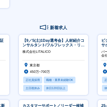
新着求人
東証
【9／5(土)1Day選考会】人材紹介コ
ビ
ンサルタント/フルフレックス・リモ
サ
ート/育休最長6年取得可
力
株式会社LITALICO
パ
推
会
東京都
450万~700万
正社員採用
職種・業界未経験OK
土日祝休み
休日120日以上
休
産休・育休あり
二新
カスタマーサポート／リーダー候補
2