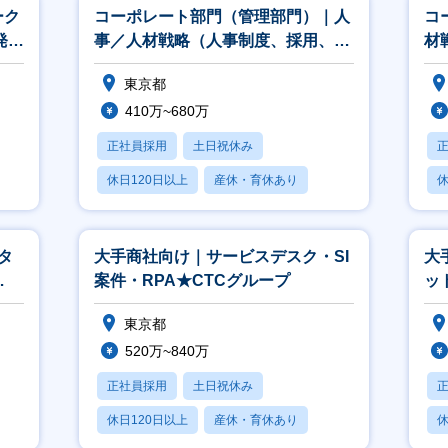
ーク
コーポレート部門（管理部門）｜人
コ
発
事／人材戦略（人事制度、採用、教
材
育、組織開発等）
グ
東京都
410万~680万
正社員採用
土日祝休み
休日120日以上
産休・育休あり
休
賞与あり
タ
大手商社向け｜サービスデスク・SI
大
案件・RPA★CTCグループ
ッ
層
東京都
520万~840万
正社員採用
土日祝休み
休日120日以上
産休・育休あり
休