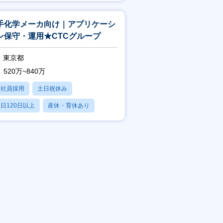
残業20時間以内
手化学メーカ向け｜アプリケーシ
ン保守・運用★CTCグループ
東京都
520万~840万
正社員採用
土日祝休み
日120日以上
産休・育休あり
残業20時間以内