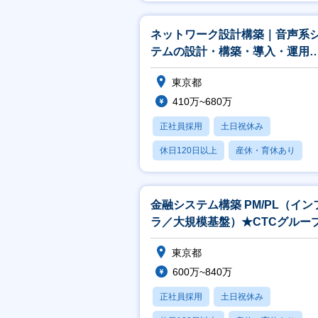
月残業20時間以内
ネットワーク設計構築｜音声系
テムの設計・構築・導入・運用
（Cisco／Genesys Cloud
東京都
410万~680万
正社員採用
土日祝休み
休日120日以上
産休・育休あり
月残業20時間以内
金融システム構築 PM/PL（イン
ラ／大規模基盤）★CTCグルー
東京都
600万~840万
正社員採用
土日祝休み