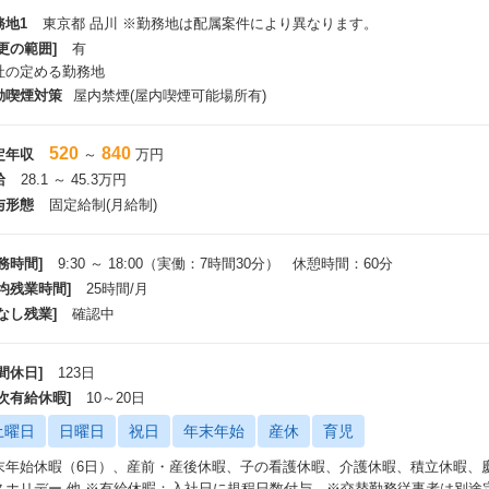
務地1
東京都 品川 ※勤務地は配属案件により異なります。
更の範囲]
有
社の定める勤務地
動喫煙対策
屋内禁煙(屋内喫煙可能場所有)
520
840
定年収
～
万円
給
28.1 ～ 45.3万円
与形態
固定給制(月給制)
務時間]
9:30 ～ 18:00（実働：7時間30分） 休憩時間：60分
平均残業時間]
25時間/月
なし残業]
確認中
間休日]
123日
年次有給休暇]
10～20日
土曜日
日曜日
祝日
年末年始
産休
育児
末年始休暇（6日）、産前・産後休暇、子の看護休暇、介護休暇、積立休暇、
スホリデー 他 ※有給休暇：入社日に規程日数付与 ※交替勤務従事者は別途