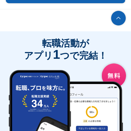
転職活動が
1
アプリ
つで完結！