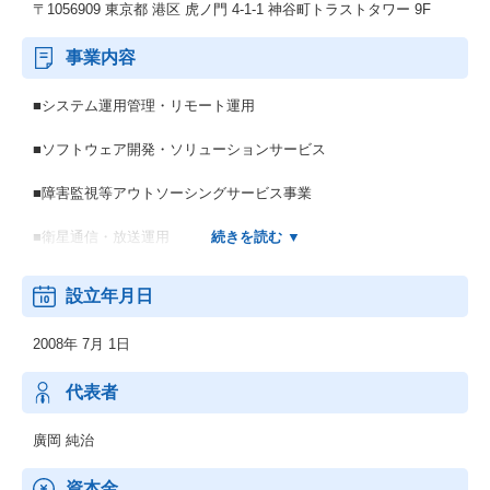
〒1056909 東京都 港区 虎ノ門 4-1-1 神谷町トラストタワー 9F
事業内容
■システム運用管理・リモート運用
■ソフトウェア開発・ソリューションサービス
■障害監視等アウトソーシングサービス事業
■衛星通信・放送運用
■システム運用設計・構築
設立年月日
■ハードウェア・ソフトウェアに関する技術的コンサルティング
2008年 7月 1日
代表者
廣岡 純治
資本金