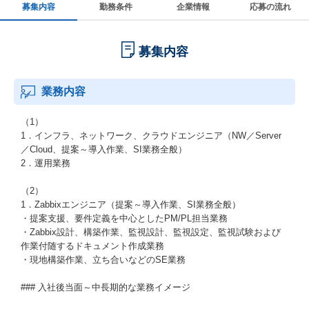
募集内容
勤務条件
企業情報
応募の流れ
募集内容
業務内容
（1）
1．インフラ、ネットワーク、クラウドエンジニア（NW／Server
／Cloud、提案～導入作業、SI業務全般）
2．運用業務
（2）
1．Zabbixエンジニア（提案～導入作業、SI業務全般）
・提案支援、要件定義を中心としたPM/PL担当業務
・Zabbix設計、構築作業、監視設計、監視設定、監視試験および
作業付随するドキュメント作成業務
・現地構築作業、立ち合いなどのSE業務
### 入社後当面～中長期的な業務イメージ