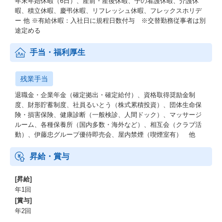
年末年始休暇（6日）、産前・産後休暇、子の看護休暇、介護休
暇、積立休暇、慶弔休暇、リフレッシュ休暇、フレックスホリデ
ー 他 ※有給休暇：入社日に規程日数付与 ※交替勤務従事者は別
途定める
手当・福利厚生
残業手当
退職金・企業年金（確定拠出・確定給付）、資格取得奨励金制
度、財形貯蓄制度、社員るいとう（株式累積投資）、団体生命保
険・損害保険、健康診断（一般検診、人間ドック）、マッサージ
ルーム、各種保養所（国内多数・海外など）、相互会（クラブ活
動）、伊藤忠グループ優待即売会、屋内禁煙（喫煙室有） 他
昇給・賞与
[昇給]
年1回
[賞与]
年2回