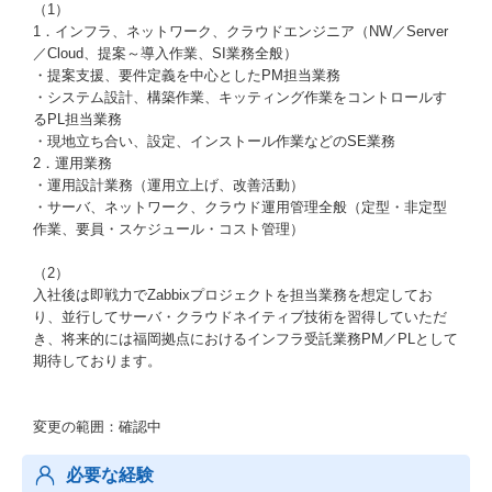
（1）
1．インフラ、ネットワーク、クラウドエンジニア（NW／Server
／Cloud、提案～導入作業、SI業務全般）
・提案支援、要件定義を中心としたPM担当業務
・システム設計、構築作業、キッティング作業をコントロールす
るPL担当業務
・現地立ち合い、設定、インストール作業などのSE業務
2．運用業務
・運用設計業務（運用立上げ、改善活動）
・サーバ、ネットワーク、クラウド運用管理全般（定型・非定型
作業、要員・スケジュール・コスト管理）
（2）
入社後は即戦力でZabbixプロジェクトを担当業務を想定してお
り、並行してサーバ・クラウドネイティブ技術を習得していただ
き、将来的には福岡拠点におけるインフラ受託業務PM／PLとして
期待しております。
変更の範囲：確認中
必要な経験