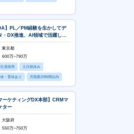
賞与あり
DA】PL／PM経験を生かしてデ
タ・DX推進、AI領域で活躍しま
んか？
東京都
600万~790万
正社員採用
土日祝休み
産休・育休あり
月残業20時間以内
賞与あり
マーケティングDX本部】CRMマ
ケター
大阪府
550万~750万