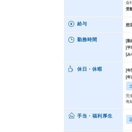
会
勤
受
札
ウ
名
給与
想
鯖
大
勤務時間
ウ
[勤
ウ
[
福
[み
※
休日・休暇
※
[年
※
[
完
有
手当・福利厚生