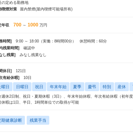
社の定める勤務地
務地追記
動喫煙対策
屋内禁煙(屋内喫煙可能場所有)
幌オフィス ：北海道札幌市中央区南十条西1丁目1番65号 11.CONCEPT 
ェブガーデン仙台 ：宮城県仙台市青葉区一番町4丁目6番1号 第一生命タワービ
古屋オフィス ：愛知県名古屋市中村区名駅3丁目28番12号 大名古屋ビルヂ
700
1000
定年収
～
万円
江オフィス ：福井県鯖江市深江町3番2号
阪オフィス ：大阪府大阪市淀川区宮原4丁目1番6号 アクロス新大阪2
ェブガーデン神戸 ：兵庫県神戸市中央区浜辺通5丁目1番14号 神戸商工貿易セ
務時間]
9:00 ～ 18:00（実働：8時間00分） 休憩時間：60分
ェブガーデン北九州：福岡県北九州市小倉北区紺屋町9番1号 明治安田生命小倉
平均残業時間]
確認中
岡オフィス ：福岡県福岡市中央区赤坂3丁目9番24号 Girasole赤坂 4階
なし残業]
みなし残業なし
常駐の場合、常駐先に準じて頂きます。
希望勤務地を考慮します。
間休日]
121日
各オフィスまで2時間以内に出勤できる場所に居住が必要です。
年次有給休暇]
10日
土曜日
日曜日
祝日
年末年始
夏季
慶弔
特別
産休
全週休2日制、祝日・夏期休暇（3日）、年末年始休暇、年次有給休暇（初年度
給休暇は1日、半日、1時間単位での取得が可能
定期健康診断
残業手当