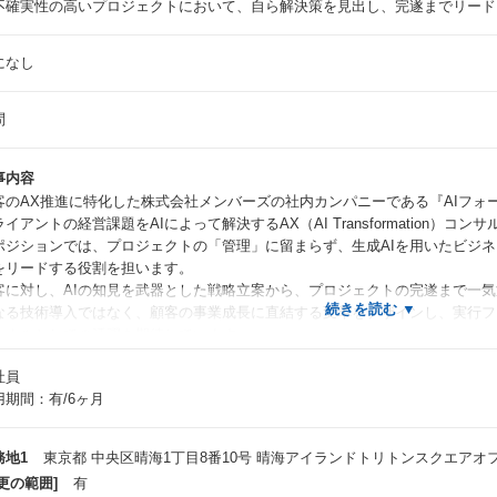
不確実性の高いプロジェクトにおいて、自ら解決策を見出し、完遂までリード
になし
問
事内容
客のAX推進に特化した株式会社メンバーズの社内カンパニーである『AIフォ
ライアントの経営課題をAIによって解決するAX（AI Transformation）
ポジションでは、プロジェクトの「管理」に留まらず、生成AIを用いたビジ
をリードする役割を担います。
客に対し、AIの知見を武器とした戦略立案から、プロジェクトの完遂まで一
なる技術導入ではなく、顧客の事業成長に直結する変革をデザインし、実行フ
ョナルとしての活躍を期待しています。
ンバーズが長年培ってきた「常駐・伴走型」の支援スタイルにより、顧客と「
社員
して、
用期間：有/6ヶ月
触り感のある変革を実現できるのが最大の醍醐味です。
技術的な実装は行いませんが、生成AIやLLMへの深い興味と理解を持ち、ク
と技術の橋渡し役」としての役割が重要になります。
務地1
東京都 中央区晴海1丁目8番10号 晴海アイランドトリトンスクエアオ
更の範囲]
有