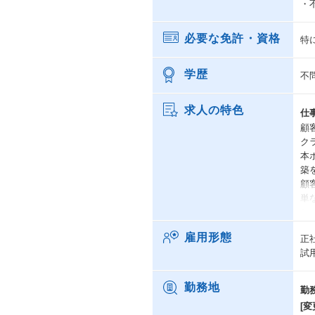
・
必要な免許・資格
特
学歴
不
求人の特色
仕
顧
ク
本
築
顧
単
シ
メ
雇用形態
正
と
試
手
※
業
勤務地
勤
[変