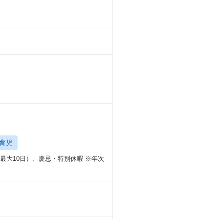
SPERAREビル 5階
ル 8階
ング11階・25階
階
ンタービル 16階
ビル 9階
育児
最大10日）、慶忌・特別休暇 ※年次