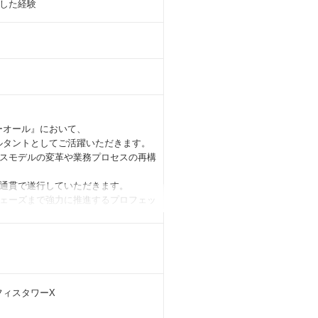
した経験
ーオール』において、
コンサルタントとしてご活躍いただきます。
ネスモデルの変革や業務プロセスの再構
気通貫で遂行していただきます。
ェーズまで強力に推進するプロフェッ
成功も失敗も分かち合うパートナー」
ライアントと開発チームの間に立つ「事
フィスタワーX