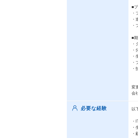
■
・
・
・
■
・
・
・
・
・
変
会
必要な経験
以
・
・
・