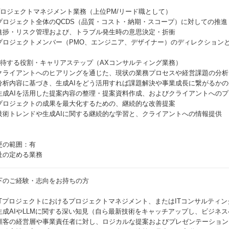
プロジェクトマネジメント業務（上位PM/リード職として）
プロジェクト全体のQCDS（品質・コスト・納期・スコープ）に対しての推進
進捗・リスク管理および、トラブル発生時の意思決定・折衝
プロジェクトメンバー（PMO、エンジニア、デザイナー）のディレクション
期待する役割・キャリアステップ（AXコンサルティング業務）
クライアントへのヒアリングを通じた、現状の業務プロセスや経営課題の分析
分析内容に基づき、生成AIをどう活用すれば課題解決や事業成長に繋がるか
生成AIを活用した提案内容の整理・提案資料作成、およびクライアントへの
プロジェクトの成果を最大化するための、継続的な改善提案
技術トレンドや生成AIに関する継続的な学習と、クライアントへの情報提供
更の範囲：有
社の定める業務
下のご経験・志向をお持ちの方
ITプロジェクトにおけるプロジェクトマネジメント、またはITコンサルティ
生成AIやLLMに関する深い知見（自ら最新技術をキャッチアップし、ビジネ
顧客の経営層や事業責任者に対し、ロジカルな提案およびプレゼンテーション