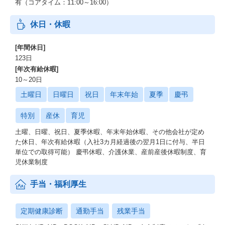
有（コアタイム：11:00～16:00）
休日・休暇
[年間休日]
123日
[年次有給休暇]
10～20日
土曜日
日曜日
祝日
年末年始
夏季
慶弔
特別
産休
育児
土曜、日曜、祝日、夏季休暇、年末年始休暇、その他会社が定め
た休日、年次有給休暇（入社3カ月経過後の翌月1日に付与、半日
単位での取得可能） 慶弔休暇、介護休業、産前産後休暇制度、育
児休業制度
手当・福利厚生
定期健康診断
通勤手当
残業手当