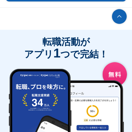
転職活動が
1
アプリ
つで完結！