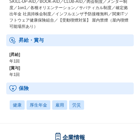
SKILL-UP-AID／BOOK-AID／CLUB-AID／肉会制度／メンター制
度／1on1／各種オリエンテーション／サバティカル制度／確定拠
出年金 社員持株会制度／インフルエンザ予防接種無料／関東ITソ
フトウェア健康保険組合／【受動喫煙対策】 屋内禁煙（屋内喫煙
可能場所あり）
昇給・賞与
[昇給]
年1回
[賞与]
年1回
保険
健康
厚生年金
雇用
労災
企業情報