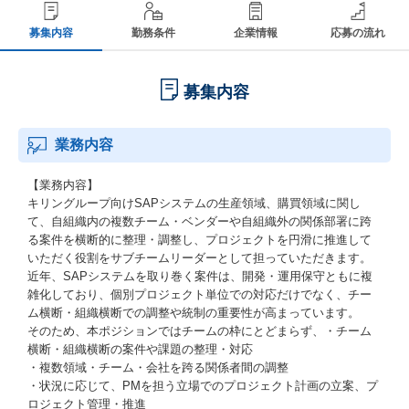
募集内容
勤務条件
企業情報
応募の流れ
募集内容
業務内容
【業務内容】
キリングループ向けSAPシステムの生産領域、購買領域に関し
て、自組織内の複数チーム・ベンダーや自組織外の関係部署に跨
る案件を横断的に整理・調整し、プロジェクトを円滑に推進して
いただく役割をサブチームリーダーとして担っていただきます。
近年、SAPシステムを取り巻く案件は、開発・運用保守ともに複
雑化しており、個別プロジェクト単位での対応だけでなく、チー
ム横断・組織横断での調整や統制の重要性が高まっています。
そのため、本ポジションではチームの枠にとどまらず、・チーム
横断・組織横断の案件や課題の整理・対応
・複数領域・チーム・会社を跨る関係者間の調整
・状況に応じて、PMを担う立場でのプロジェクト計画の立案、プ
ロジェクト管理・推進