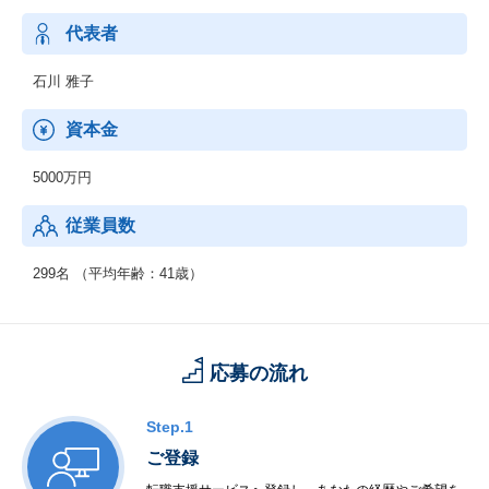
【キリングループ全体の情報インフラ環境の構築・維持・管理】
パソコン、ネットワーク、セキュリティ、メール、OAアプリケー
代表者
ションなど、グループ共通のITインフラの構築・運用・保守をお
こないます。
石川 雅子
また、オフィス環境の整備として、TV会議やOA複合機導入、ペー
パーレス化の推進などもおこないます。
資本金
5000万円
従業員数
299名 （平均年齢：41歳）
応募の流れ
Step.1
ご登録