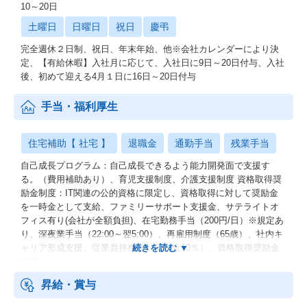
10～20日
土曜日
日曜日
祝日
慶弔
完全週休２日制、祝日、年末年始、他※会社カレンダーにより決
定、【有給休暇】入社月に応じて、入社日に9日～20日付与、入社
後、初めて迎える4月１日に16日～20日付与
手当・福利厚生
住宅補助【 社宅 】
退職金
通勤手当
残業手当
自己成長プログラム：自己成長できるよう能力開発面で支援す
る。（費用補助あり）、育児支援制度、介護支援制度 資格取得奨
励金制度：IT関連の公的資格に限定し、資格取得に対して奨励金
を一時金として支給、ファミリーサポート支援金、サテライトオ
フィス有り(会社が全額負担)、在宅勤務手当（200円/日）※規定あ
り、深夜業手当（22:00～翌5:00）、再雇用制度（65歳）、社内キ
ャリア形成支援、従業員持株会（奨励金10％）、資格取得奨励金
制度
昇給・賞与