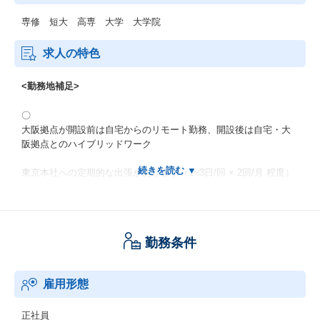
専修 短大 高専 大学 大学院
求人の特色
<勤務地補足>
〇
大阪拠点が開設前は自宅からのリモート勤務、開設後は自宅・大
阪拠点とのハイブリッドワーク
東京本社への定期的な出張があります（1~3日/回 × 2回/月 程度）
入社から1週間ほど、東京本社での研修に参加いただきます
勤務条件
雇用形態
正社員