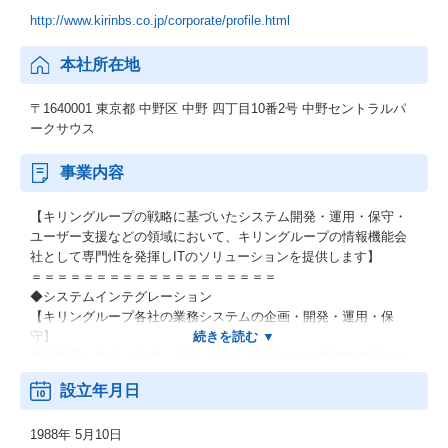
http://www.kirinbs.co.jp/corporate/profile.html
本社所在地
〒1640001 東京都 中野区 中野 四丁目10番2号 中野セントラルパ
ークサウス
事業内容
【キリングループの戦略に基づいたシステム開発・運用・保守・
ユーザー支援などの領域において、キリングループの情報機能会
社として専門性を発揮しITのソリューションを提供します】
＝＝＝＝＝＝＝＝＝＝＝＝＝＝＝＝＝＝＝
◆システムインテグレーション
【キリングループ各社の業務システムの企画・開発・運用・保
守】
生産管理・物流・販売・人事・経理・購買などの業務で使用され
るシステムを開発します。
設立年月日
システムの企画立案から運用・保守、ユーザ支援など、システム
のライフサイクル全般において高品質な業務遂行を実行します。
1988年 5月10日