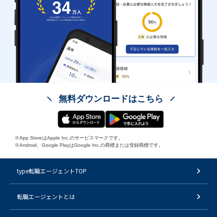
無料ダウンロードはこちら
※App StoreはApple Inc.のサービスマークです。
※Android、Google PlayはGoogle Inc.の商標または登録商標です。
type転職エージェントTOP
転職エージェントとは