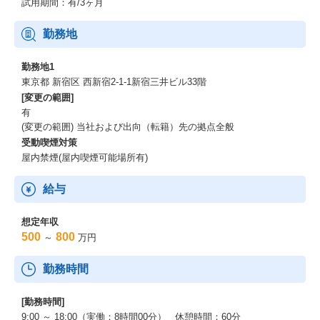
試用期間：有/3ヶ月
勤務地
勤務地1
東京都 新宿区 西新宿2-1-1新宿三井ビル33階
[変更の範囲]
有
(変更の範囲) 当社および出向（転籍）先の拠点全般
受動喫煙対策
屋内禁煙(屋内喫煙可能場所有)
給与
想定年収
500
800
～
万円
勤務時間
[勤務時間]
9:00 ～ 18:00（実働：8時間00分） 休憩時間：60分