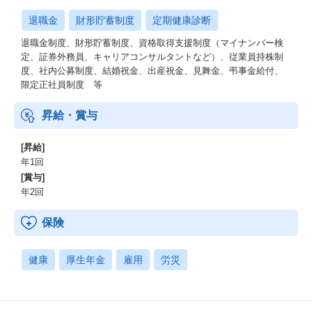
退職金
財形貯蓄制度
定期健康診断
退職金制度、財形貯蓄制度、資格取得支援制度（マイナンバー検
定、証券外務員、キャリアコンサルタントなど）、従業員持株制
度、社内公募制度、結婚祝金、出産祝金、見舞金、弔事金給付、
限定正社員制度 等
昇給・賞与
[昇給]
年1回
[賞与]
年2回
保険
健康
厚生年金
雇用
労災