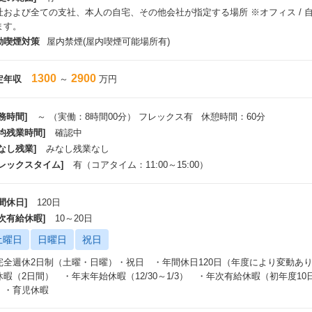
社および全ての支社、本人の自宅、その他会社が指定する場所 ※オフィス /
ます。
動喫煙対策
屋内禁煙(屋内喫煙可能場所有)
1300
2900
定年収
～
万円
務時間]
～ （実働：8時間00分） フレックス有 休憩時間：60分
平均残業時間]
確認中
なし残業]
みなし残業なし
フレックスタイム]
有（コアタイム：11:00～15:00）
間休日]
120日
年次有給休暇]
10～20日
土曜日
日曜日
祝日
完全週休2日制（土曜・日曜）・祝日 ・年間休日120日（年度により変動あ
休暇（2日間） ・年末年始休暇（12/30～1/3） ・年次有給休暇（初年度
 ・育児休暇