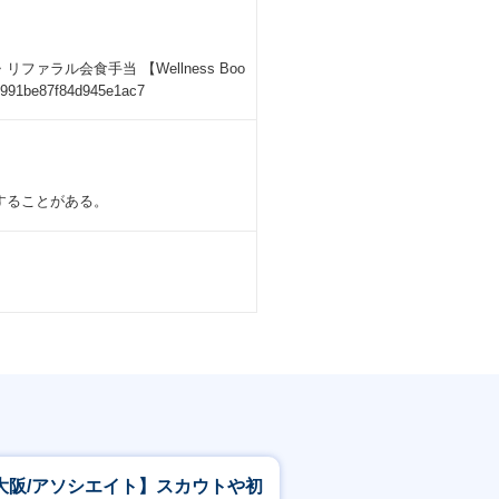
ラル会食手当 【Wellness Boo
4991be87f84d945e1ac7
することがある。
大阪/アソシエイト】スカウトや初