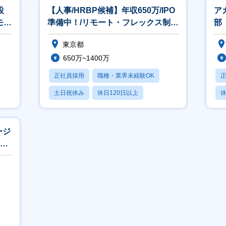
設
【人事/HRBP候補】年収650万/IPO
ア
モー
準備中！/リモート・フレックス制度
部
あり
東京都
650万~1400万
正社員採用
職種・業界未経験OK
土日祝休み
休日120日以上
休
転勤なし
月
ージ
リモ