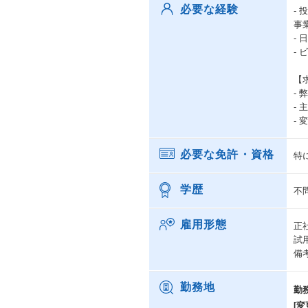
必要な経験
-
事
-
-
【
-
-
-
必要な免許・資格
特
学歴
不
雇用形態
正
試
備
勤務地
勤
[変