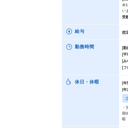
本
い
受
給与
想
勤務時間
[勤
[
[み
[
休日・休暇
[年
[
・
期
暇