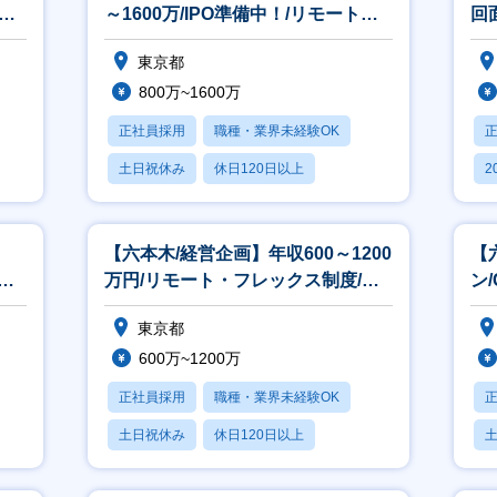
万/
～1600万/IPO準備中！/リモート・
回
フレックス制度あり
ト
東京都
800万~1600万
正社員採用
職種・業界未経験OK
土日祝休み
休日120日以上
2
転勤なし
休
【六本木/経営企画】年収600～1200
【
/リ
万円/リモート・フレックス制度/土
ン/
日祝休み
モ
東京都
600万~1200万
正社員採用
職種・業界未経験OK
土日祝休み
休日120日以上
転勤なし
月