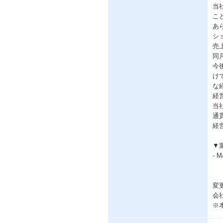
当
こ
あ
シ
売
同
今
け
な
経
当
通
経
▼
-
変
会
※