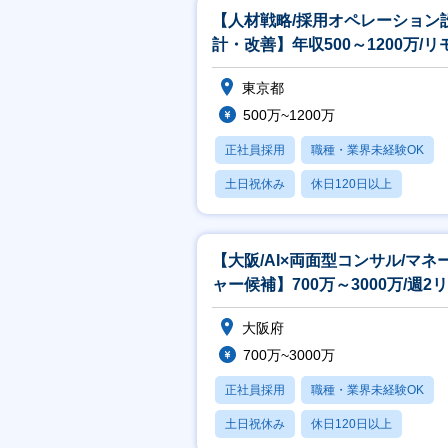
【人材戦略/採用オペレーション
計・改善】年収500～1200万/リ
ト・フレックス制度あり
東京都
500万~1200万
正社員採用
職種・業界未経験OK
土日祝休み
休日120日以上
転勤なし
【大阪/AI×両面型コンサル/マネ
ャー候補】700万～3000万/週2
ート/フレックス制度
大阪府
700万~3000万
正社員採用
職種・業界未経験OK
土日祝休み
休日120日以上