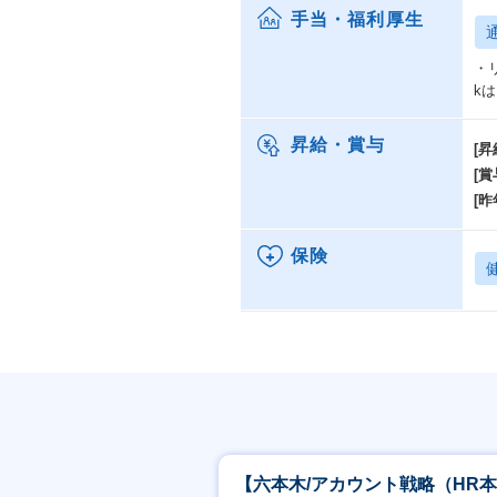
手当・福利厚生
・
kはこ
昇給・賞与
[昇
[賞
[昨
保険
【六本木/アカウント戦略（HR