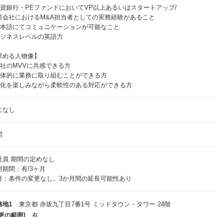
 投資銀行・PEファンドにおいてVP以上あるいはスタートアップ/
業会社におけるM&A担当者としての実務経験があること
 日本語にてコミュニケーションが可能なこと
 ビジネスレベルの英語力
求める人物像】
 弊社のMVVに共感できる方
 主体的に業務に取り組むことができる方
 変化を楽しみながら柔軟性のある対応ができる方
になし
問
社員
期間の定めなし
用期間：有/3ヶ月
考：条件の変更なし。3か月間の延長可能性あり
務地1
東京都 赤坂九丁目7番1号 ミッドタウン・タワー 24階
更の範囲]
有