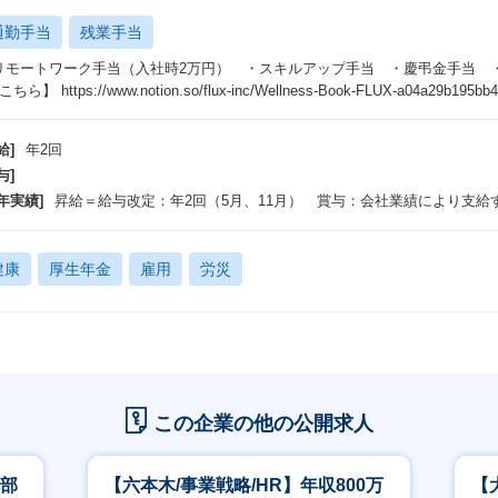
通勤手当
残業手当
リモートワーク手当（入社時2万円） ・スキルアップ手当 ・慶弔金手当 ・リファ
ちら】 https://www.notion.so/flux-inc/Wellness-Book-FLUX-a04a29b195bb
給]
年2回
与]
年実績]
昇給＝給与改定：年2回（5月、11月） 賞与：会社業績により支給
健康
厚生年金
雇用
労災
この企業の他の公開求人
本部
【六本木/事業戦略/HR】年収800万
【