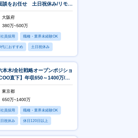
面談をお任せ 土日祝休み/リモー
相談可/残業平均20h
大阪府
380万~500万
正社員採用
職種・業界未経験OK
0代におすすめ
土日祝休み
日120日以上
六本木/全社戦略オープンポジショ
COO直下】年収650～1400万/リ
ート・フレックス制度
東京都
650万~1400万
正社員採用
職種・業界未経験OK
土日祝休み
休日120日以上
残業20時間以内