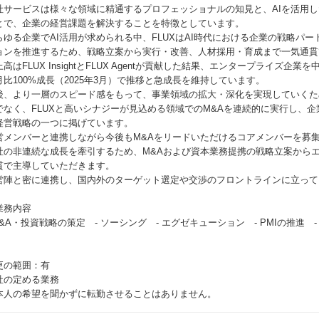
社サービスは様々な領域に精通するプロフェッショナルの知見と、AIを活用
とで、企業の経営課題を解決することを特徴としています。
らゆる企業でAI活用が求められる中、FLUXはAI時代における企業の戦略パー
ョンを推進するため、戦略立案から実行・改善、人材採用・育成まで一気通貫
上高はFLUX InsightとFLUX Agentが貢献した結果、エンタープライズ
月比100%成長（2025年3月）で推移と急成長を維持しています。
後、より一層のスピード感をもって、事業領域の拡大・深化を実現していくため
でなく、FLUXと高いシナジーが見込める領域でのM&Aを連続的に実行し、
経営戦略の一つに掲げています。
営メンバーと連携しながら今後もM&Aをリードいただけるコアメンバーを募
社の非連続な成長を牽引するため、M&Aおよび資本業務提携の戦略立案からエ
貫で主導していただきます。
営陣と密に連携し、国内外のターゲット選定や交渉のフロントラインに立って
業務内容
 M&A・投資戦略の策定 - ソーシング - エグゼキューション - PMIの推進
更の範囲：有
社の定める業務
本人の希望を聞かずに転勤させることはありません。