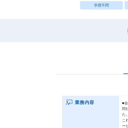
学歴不問
業務内容
■
同
た
こ
ービ