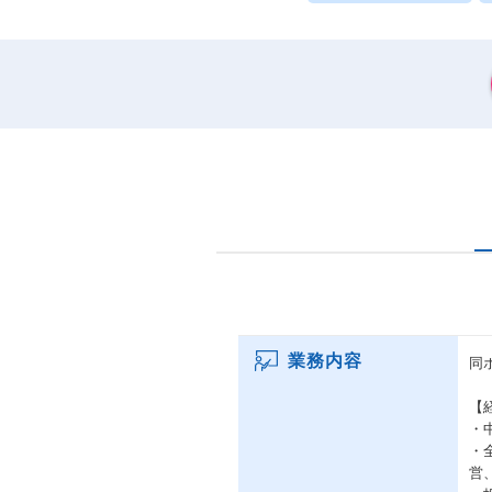
業務内容
同
【
・
・
営