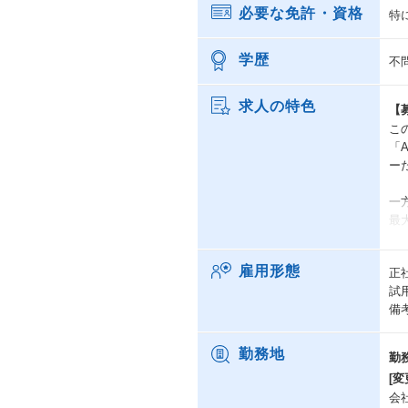
必要な免許・資格
特
学歴
不
求人の特色
【
こ
「
ー
一
最
現
雇用形態
正
調
試
そ
備
築
経
勤務地
勤
化
[変
要
会