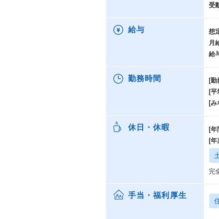
受
給与
想
月
給
勤務時間
[勤
[
[み
休日・休暇
[年
[
完
手当・福利厚生