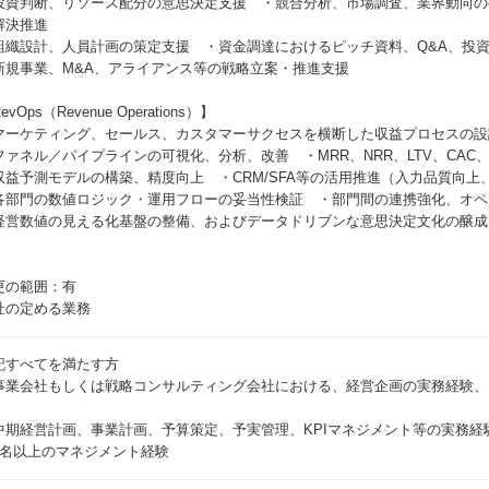
投資判断、リソース配分の意思決定支援 ・競合分析、市場調査、業界動向の
解決推進
組織設計、人員計画の策定支援 ・資金調達におけるピッチ資料、Q&A、投
新規事業、M&A、アライアンス等の戦略立案・推進支援
evOps（Revenue Operations）】
マーケティング、セールス、カスタマーサクセスを横断した収益プロセスの設
ファネル／パイプラインの可視化、分析、改善 ・MRR、NRR、LTV、CAC、C
収益予測モデルの構築、精度向上 ・CRM/SFA等の活用推進（入力品質向上
各部門の数値ロジック・運用フローの妥当性検証 ・部門間の連携強化、オペ
経営数値の見える化基盤の整備、およびデータドリブンな意思決定文化の醸成
更の範囲：有
社の定める業務
記すべてを満たす方
事業会社もしくは戦略コンサルティング会社における、経営企画の実務経験、また
中期経営計画、事業計画、予算策定、予実管理、KPIマネジメント等の実務経験
3名以上のマネジメント経験