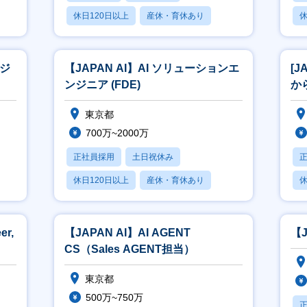
休日120日以上
産休・育休あり
休
賞与あり
ンジ
【JAPAN AI】AI ソリューションエ
[
ンジニア (FDE)
か
東京都
700万~2000万
正社員採用
土日祝休み
休日120日以上
産休・育休あり
休
賞与あり
er,
【JAPAN AI】AI AGENT
【
CS（Sales AGENT担当）
東京都
500万~750万