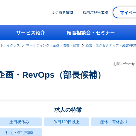
マイペ
よくある質問
採用ご担当者様
サービス紹介
転職相談会・セミナー
ントハイクラス
マーケティング・企画・管理・経営
経営・エグゼクティブ・経営/事
）
お問い合わせ番
営企画・RevOps（部長候補）
求人の特徴
土日祝休み
休日120日以上
産休・育休あり
社宅・住宅補助