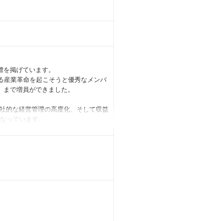
目標を掲げています。
おける産業革命を起こそうと優秀なメンバ
む）まで増員ができました。
社的な経営管理の高度化、そして収益
欠となっています。
、予実管理、ボードレポーティング、資金
しています。
に最適な経営管理・収益管理の基盤を構
の立案、全社的な収益プロセスの最適
場No.1企業への成長を加速させる重