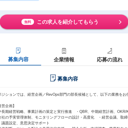
この求人を紹介してもらう
無料
募集内容
企業情報
応募の流れ
募集内容
ポジションでは、経営企画／RevOps部門の部長候補として、以下の業務をお
経営企画】
中長期経営戦略、事業計画の策定と実行推進 ・QBR、中期経営計画、OKR/KG
全社の予実管理体制、モニタリングフローの設計・高度化 ・経営会議、取締
、議題設定、意思決定サポート