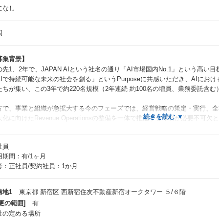
になし
問
募集背景】
の先1、2年で、JAPAN AIという社名の通り「AI市場国内No.1」という高い
AIで持続可能な未来の社会を創る」というPurposeに共感いただき、AIに
たちが集い、この3年で約220名規模（2年連続 約100名の増員、業務委託含
方で、事業と組織が急拡大する今のフェーズでは、経営戦略の策定・実行、全
大化に向けたRevenue Operationsの整備を一体で推進する体制が必要不可
在のJAPAN AIでは、QBR・中期経営計画の運営、KPI/KGIモニタリング
社員
達対応、新規協業やM&A検討など、経営企画に求められる役割が急速に拡張
用期間：有/1ヶ月
のため本ポジションでは、既存の仕組みを運用するだけでなく、JAPAN AI
考：正社員/契約社員：1か月
し、経営層とともに全社成長を牽引いただける方を募集します。
営層と密に連携しながら、データドリブンな意思決定基盤の構築、中長期戦略
務地1
東京都 新宿区 西新宿住友不動産新宿オークタワー ５/６階
、さらには資金調達・M&A・アライアンスなどの重要テーマにも関与し、AI市
更の範囲]
有
ポジションです。
社の定める場所