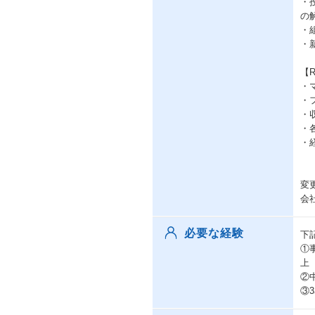
・
の
・
・
【R
・
・
・
・
・
変
会
必要な経験
下
①
上
②
③