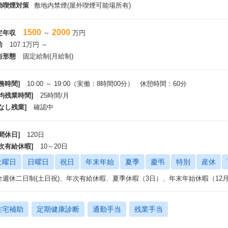
動喫煙対策
敷地内禁煙(屋外喫煙可能場所有)
1500
2000
定年収
～
万円
給
107.1万円 ～
与形態
固定給制(月給制)
務時間]
10:00 ～ 19:00（実働：8時間00分） 休憩時間：60分
平均残業時間]
25時間/月
なし残業]
確認中
間休日]
120日
年次有給休暇]
10～20日
土曜日
日曜日
祝日
年末年始
夏季
慶弔
特別
産休
全週休二日制(土日祝)、年次有給休暇、夏季休暇（3日）、年末年始休暇（12月
住宅補助
定期健康診断
通勤手当
残業手当