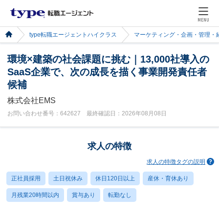
MENU
type転職エージェントハイクラス
マーケティング・企画・管理・
環境×建築の社会課題に挑む｜13,000社導入の
SaaS企業で、次の成長を描く事業開発責任者
候補
株式会社EMS
お問い合わせ番号：642627 最終確認日：2026年08月08日
求人の特徴
求人の特徴タグの説明
正社員採用
土日祝休み
休日120日以上
産休・育休あり
月残業20時間以内
賞与あり
転勤なし