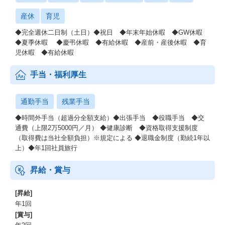
産休
育児
◆完全週休二日制（土日）◆祝日 ◆年末年始休暇 ◆GW休暇
◆夏季休暇 ◆慶弔休暇 ◆有給休暇 ◆産前・産後休暇 ◆育
児休暇 ◆有給休暇
手当・福利厚生
通勤手当
残業手当
◆時間外手当（超過分全額支給）◆出張手当 ◆役職手当 ◆交
通費（上限2万5000円／月） ◆健康診断 ◆資格取得支援制度
（取得費は当社全額負担）※規定による ◆退職金制度（勤続1年以
上）◆年1回社員旅行
昇給・賞与
[昇給]
年1回
[賞与]