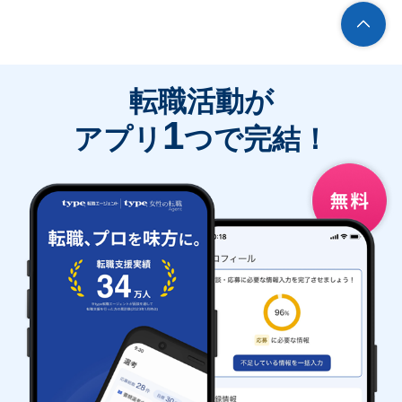
転職活動が
1
アプリ
つで完結！