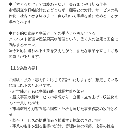
◆「考えるだけ」では終わらない、実行までやり切る仕事
市場調査や戦略設計にとどまらず、顧客との対話、サービスの具
体化、社内の巻き込みまで、自ら動いて事業を前に進めることが
求められます。
◆社会的な意義と事業としての手応えを両立できる
アスベスト管理や産業廃棄物管理という、働く人の健康と安全に
直結するテーマ。
法令対応に追われる企業を支えながら、新たな事業を立ち上げる
面白さがあります。
【主な業務内容】
ご経験・強み・志向性に応じて設計いたしますが、想定している
領域は以下のとおりです。
・経営陣とともに事業戦略・成長方針を策定
・新規事業や新サービスの構想から、企画・立ち上げ・収益化ま
での一貫した推進
・市場環境や顧客課題の調査・分析を通じた事業仮説の設計と検
証
・既存サービスの提供価値を拡張する施策の企画と実行
・事業の進捗を測る指標の設計、管理体制の構築、改善の推進