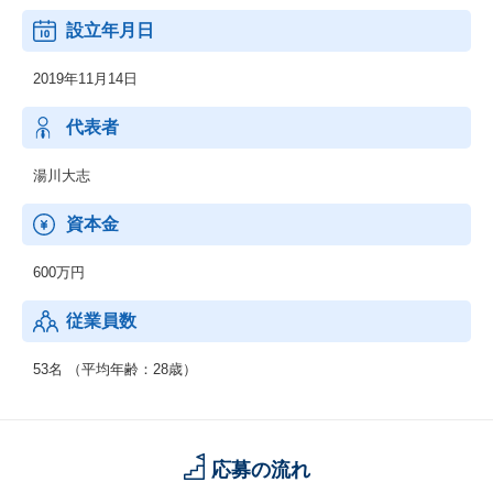
設立年月日
【ジョブリー建設】
建設業界に特化した人材紹介サービスです。
2019年11月14日
「求職者と企業双方の魅力を最大限伝え、建設業界をカッコよく
する」を使命に掲げています。
深刻な人材不足に直面している建設業界において、私たちは優れ
代表者
た人材と企業を結びつけることで、業界全体の活性化を目指しま
す。
湯川大志
【ジョブリードライバー】
資本金
ドライバーに特化した人材紹介サービスです。
求職者様にはお仕事探しのお手伝いを通じ、イキイキと働ける環
600万円
境のご提供を企業様にはマッチする人材のご紹介を通じ、経営改
善に尽力いたします。
従業員数
【ジョブリースタッフィング】
建設業界に特化した人材派遣サービスです。
53名 （平均年齢：28歳）
「求職者と企業双方の魅力を最大限伝え、建設業界をカッコよく
する」を使命に、人材不足が深刻な建設業界において、
人材の最適配置を実現することで建設業界の活性化を実現しま
す。
応募の流れ