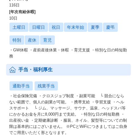
116日
[年次有給休暇]
10日
土曜日
日曜日
祝日
年末年始
夏季
慶弔
特別
産休
育児
・GW休暇 ・産前産後休業・休暇 ・育児支援 ・特別な日の時短勤
務
手当・福利厚生
通勤手当
残業手当
・社会保険完備 ・クロスジョブ制度 ・副業可能 └ 競合になら
ない範囲で、個人の副業が可能。 ・携帯支給 ・学習支援 ・ヘル
スサポート └ ジム、マッサージ、サウナ、温泉、ヘッドスパ等
にかかるお金を月に8,000円まで支給。 ・特別な日の時短勤務 ・
出産祝い金 ・定期健康診断 ・服装、ネイル、髪型等についての制
限は基本的にはございません。 ※PCとWiFiにつきましてはご自身
でご用意いただく形となります。