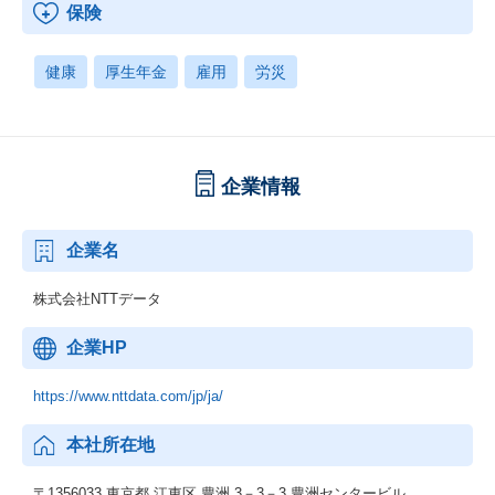
保険
健康
厚生年金
雇用
労災
企業情報
企業名
株式会社NTTデータ
企業HP
https://www.nttdata.com/jp/ja/
本社所在地
〒1356033 東京都 江東区 豊洲 3－3－3 豊洲センタービル