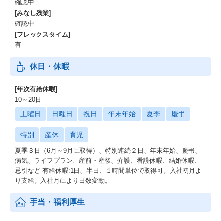
確認中
[みなし残業]
確認中
[フレックスタイム]
有
休日・休暇
[年次有給休暇]
10～20日
土曜日
日曜日
祝日
年末年始
夏季
慶弔
特別
産休
育児
夏季３日（6月～9月に取得）、特別連続２日、年末年始、慶弔、
病気、ライフプラン、産前・産後、介護、看護休暇、結婚休暇、
忌引など 有給休暇:1日、半日、１時間単位で取得可。入社初月よ
り支給。入社月により日数変動。
手当・福利厚生