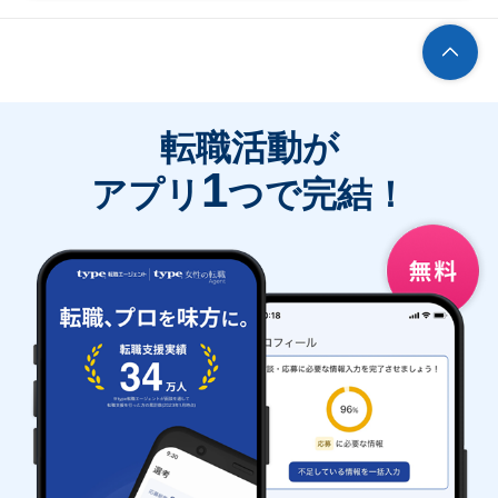
転職活動が
1
アプリ
つで完結！