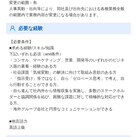
変更の範囲：有
人事異動・出向等により、同社及び出向先における各種業務全般
の範囲内で業務内容が変更になる場合があります。
必要な経験
【必要条件】
■求める経験/スキル/知識
下記いずれも必須（and条件）
・コンサル、マーケティング、営業、開発等のいずれかのビジネ
ス面の素養・経験のある方
・社会課題「気候変動」の解決に向けて取組み意欲のある方
・「指示受け」等ではなく、自ら「ゼロベース思考」で考え、自
ら行動することができる方。
・自ら進んで社内外から情報収集を実施し、多数のステークホル
ダーと協調関係を結び、困難な課題に対して積極的な対応ができ
る方。
・海外グループ会社と円滑なコミュニケーションができる
■他言語力
英語上級