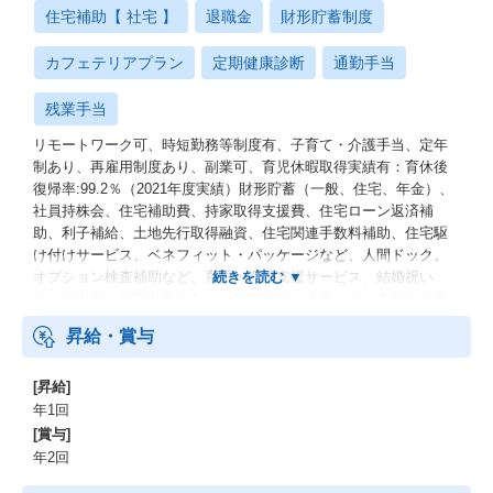
住宅補助【 社宅 】
退職金
財形貯蓄制度
カフェテリアプラン
定期健康診断
通勤手当
残業手当
リモートワーク可、時短勤務等制度有、子育て・介護手当、定年
制あり、再雇用制度あり、副業可、育児休暇取得実績有：育休後
復帰率:99.2％（2021年度実績）財形貯蓄（一般、住宅、年金）、
社員持株会、住宅補助費、持家取得支援費、住宅ローン返済補
助、利子補給、土地先行取得融資、住宅関連手数料補助、住宅駆
け付けサービス、ベネフィット・パッケージなど、人間ドック、
オプション検査補助など、育児・介護支援サービス、結婚祝い
金、弔慰料、災害見舞金など、社員食堂、企業年金（企業年金基
金、確定拠出年金）、電気通信共済会(個人年金、遺児育英基金)
昇給・賞与
[昇給]
年1回
[賞与]
年2回