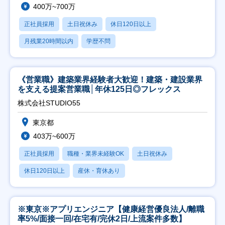
400万~700万
正社員採用
土日祝休み
休日120日以上
月残業20時間以内
学歴不問
《営業職》建築業界経験者大歓迎！建築・建設業界
を支える提案営業職│年休125日◎フレックス
株式会社STUDIO55
東京都
403万~600万
正社員採用
職種・業界未経験OK
土日祝休み
休日120日以上
産休・育休あり
※東京※アプリエンジニア【健康経営優良法人/離職
率5%/面接一回/在宅有/完休2日/上流案件多数】