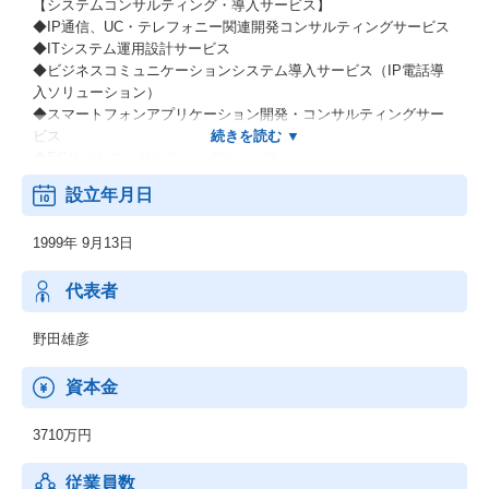
【システムコンサルティング・導入サービス】
◆IP通信、UC・テレフォニー関連開発コンサルティングサービス
◆ITシステム運用設計サービス
◆ビジネスコミュニケーションシステム導入サービス（IP電話導
入ソリューション）
◆スマートフォンアプリケーション開発・コンサルティングサー
ビス
◆ECサイトコンサルティングサービス
設立年月日
【システム開発サービス】
◆Webシステム・業務アプリケーションの開発
1999年 9月13日
【システムオペレーションサービス】
◆インフラ運用・監視サービス、サポート・ヘルプデスク
代表者
【人材教育・コンサルティングサービス】
野田雄彦
◆アイソルートビジネスコミュニケーショントレーニングサービ
ス（コミュトレ）
資本金
3710万円
従業員数