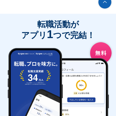
転職活動が
1
アプリ
つで完結！