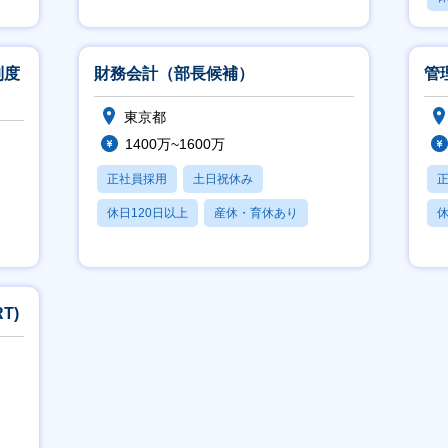
月残業20時間以内
制度
財務会計（部長候補）
管
東京都
1400万~1600万
正社員採用
土日祝休み
休日120日以上
産休・育休あり
休
月残業20時間以内
月
T)