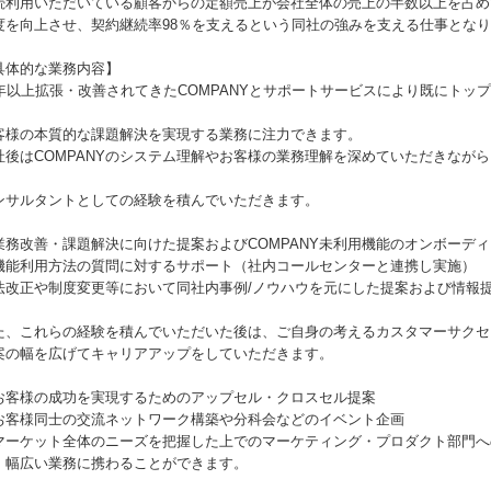
続利用いただいている顧客からの定額売上が会社全体の売上の半数以上を占め
度を向上させ、契約継続率98％を支えるという同社の強みを支える仕事とな
具体的な業務内容】
0年以上拡張・改善されてきたCOMPANYとサポートサービスにより既にトッ
客様の本質的な課題解決を実現する業務に注力できます。
社後はCOMPANYのシステム理解やお客様の業務理解を深めていただきなが
ンサルタントとしての経験を積んでいただきます。
業務改善・課題解決に向けた提案およびCOMPANY未利用機能のオンボーデ
機能利用方法の質問に対するサポート（社内コールセンターと連携し実施）
法改正や制度変更等において同社内事例/ノウハウを元にした提案および情報
た、これらの経験を積んでいただいた後は、ご自身の考えるカスタマーサクセ
案の幅を広げてキャリアアップをしていただきます。
お客様の成功を実現するためのアップセル・クロスセル提案
お客様同士の交流ネットワーク構築や分科会などのイベント企画
マーケット全体のニーズを把握した上でのマーケティング・プロダクト部門へ
 幅広い業務に携わることができます。