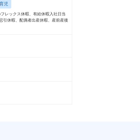
育児
日数のフレックス休暇、有給休暇入社日当
休暇、忌引休暇、配偶者出産休暇、産前産後