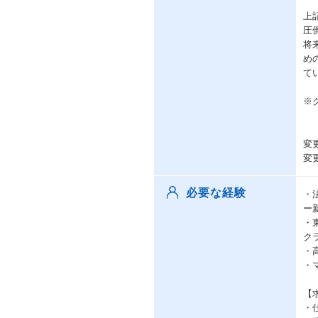
上
圧
将
め
て
※
変
変
必要な経験
・
ー
・
ク
・
・
【
・