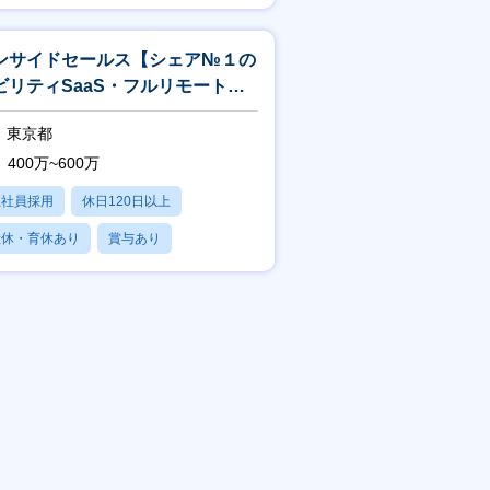
産休・育休あり
ンサイドセールス【シェア№１の
ビリティSaaS・フルリモート
】
東京都
400万~600万
正社員採用
休日120日以上
産休・育休あり
賞与あり
パパママ社員活躍中