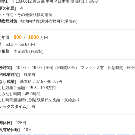
務地1
〒103-0012 東京都 中央区日本橋 堀留町1丁目9-8
後PDBiz事業を起点にした様々な事業展開を構想しており、本事業が今後ど
更の範囲]
有
ての一つのキーとなっております。
社・自宅・その他会社指定場所
ポジションでは、本ポジションでは、事業開発セールスのメンバーとして、変
動喫煙対策
敷地内禁煙(屋外喫煙可能場所有)
に、かつ楽しみながら既存事業のグロースを行いつつ、
規事業をクライアントと伴走し、一緒にマーケットをつくってくださる方、そ
を行っていただける方を募集しています！
800
1000
定年収
～
万円
給
53.3 ～ 66.6万円
与形態
固定給制(月給制)
務時間]
10:00 ～ 19:00（実働：8時間00分） フレックス有 休憩時間：60
平均残業時間]
残業有
なし残業]
基本給：37.5～46.9万円
し残業手当額：15.8～19.8万円
のみなし時間：45.0時間
なし時間超過時に別途残業代を支給：支給あり
フレックスタイム]
有
間休日]
126日
年次有給休暇]
10日