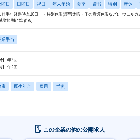
土曜日
日曜日
祝日
年末年始
夏季
慶弔
特別
産休
入社半年経過時点10日 ・特別休暇(慶弔休暇・子の看護休暇など)、ウェルカム
(就業規則に準ずる)
残業手当
給]
年2回
与]
年2回
健康
厚生年金
雇用
労災
この企業の他の公開求人