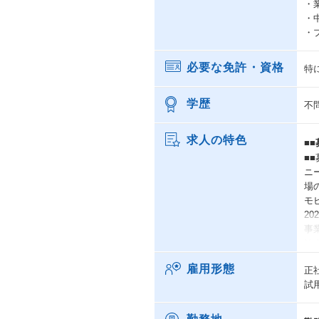
・
・
・
必要な免許・資格
特
学歴
不
求人の特色
■■
■■
ニ
場
モ
20
事
法
で
雇用形態
正
圧
試
ン
こ
だ