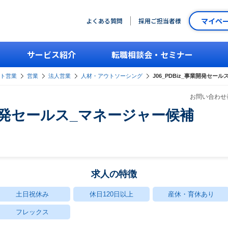
マイペ
よくある質問
採用ご担当者様
サービス紹介
転職相談会・セミナー
ント営業
営業
法人営業
人材・アウトソーシング
J06_PDBiz_事業開発セー
お問い合わせ番
事業開発セールス_マネージャー候補
求人の特徴
土日祝休み
休日120日以上
産休・育休あり
フレックス