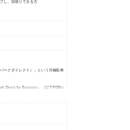
プし、深堀りできる方
t（パークダイレクト）」という月極駐車
t for Business』（以下PDBiz
効率やコストの改善を行い、この1年
全体の数％と、非常に巨大な成長ポテ
このマーケット作りを一緒にしていた