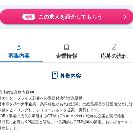
この求人を紹介してもらう
無料
募集内容
企業情報
応募の流れ
募集内容
■具体的な業務内容■■
◎エンタープライズ顧客への課題解決型営業活動
用車等を持つ大手企業（業界特性があれば記載）の総務部長や経営層などに対
課題をヒアリングし、ソリューションを提案・実行します。
DBiz事業の成長を牽引するGTM（Go-to-Market）戦略の立案と実行推進
業成長に必要なKPI設定と管理、中長期的なGTM戦略の策定、およびセール
推進します。