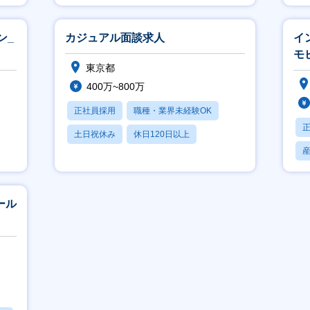
産休・育休あり
ン_
カジュアル面談求人
イ
モ
東京都
可
400万~800万
正社員採用
職種・業界未経験OK
土日祝休み
休日120日以上
産休・育休あり
セール