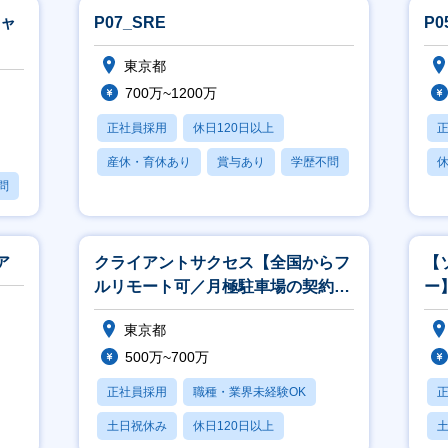
ジャ
P07_SRE
P
東京都
700万~1200万
正社員採用
休日120日以上
産休・育休あり
賞与あり
学歴不問
休
問
ア
クライアントサクセス【全国からフ
【
ルリモート可／月極駐車場の契約～
ー
振込をオンライン完結】
約
東京都
500万~700万
正社員採用
職種・業界未経験OK
土日祝休み
休日120日以上