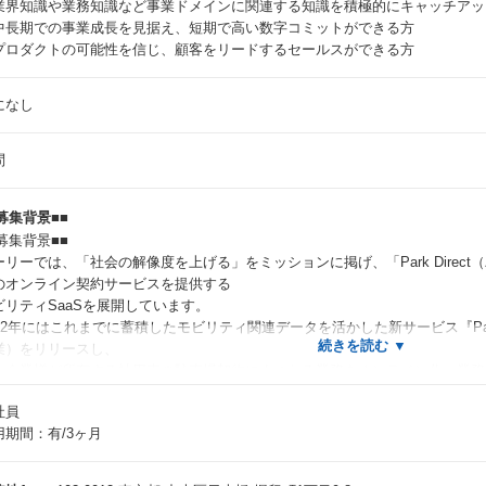
業界知識や業務知識など事業ドメインに関連する知識を積極的にキャッチアッ
中長期での事業成長を見据え、短期で高い数字コミットができる方
プロダクトの可能性を信じ、顧客をリードするセールスができる方
になし
問
募集背景■■
募集背景■■
ーリーでは、「社会の解像度を上げる」をミッションに掲げ、「Park Direc
のオンライン契約サービスを提供する
ビリティSaaSを展開しています。
22年にはこれまでに蓄積したモビリティ関連データを活かした新サービス『Park Direc
業）をリリースし、
人企業様が所有する社用車の駐車場契約にまつわる業務をオンライン化、業務
急成長を遂げており、
社員
倒的な速さでマーケットを作りに行っている一方で、マーケットシェアは市場
用期間：有/3ヶ月
シャルが広がっています。
のポテンシャルの中でこれまで以上に成長を加速させるために不可欠なのが、
けるPDBizセールスのメンバーとなっております！