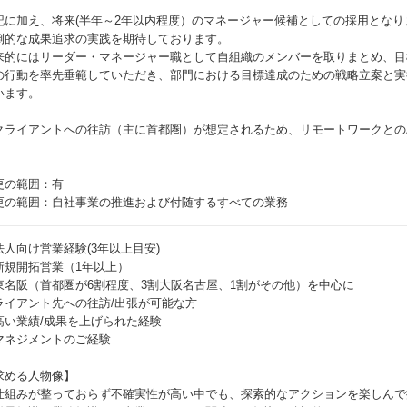
記に加え、将来(半年～2年以内程度）のマネージャー候補としての採用とな
倒的な成果追求の実践を期待しております。
来的にはリーダー・マネージャー職として自組織のメンバーを取りまとめ、目
の行動を率先垂範していただき、部門における目標達成のための戦略立案と実
います。
クライアントへの往訪（主に首都圏）が想定されるため、リモートワークとの
更の範囲：有
更の範囲：自社事業の推進および付随するすべての業務
法人向け営業経験(3年以上目安)
新規開拓営業（1年以上）
東名阪（首都圏が6割程度、3割大阪名古屋、1割がその他）を中心に
ライアント先への往訪/出張が可能な方
高い業績/成果を上げられた経験
マネジメントのご経験
求める人物像】
仕組みが整っておらず不確実性が高い中でも、探索的なアクションを楽しんで