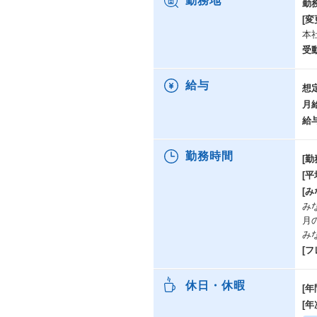
勤務地
勤
今
[変
し
本
本
受
軟
新
ト
給与
想
月
給
勤務時間
[勤
[
[み
みな
月
み
[
休日・休暇
[年
[