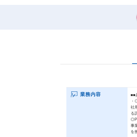
業務内容
■
・
社
る
◎P
事
を