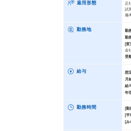
雇用形態
正
し
試
こ
備
課
業
M
勤務地
勤
よ
勤
構
[変
を
会
プ
a
受
ま
顧
給与
想
務
月
自
な
給
今
年
提
勤務時間
[勤
【
ス
[
既
[み
る