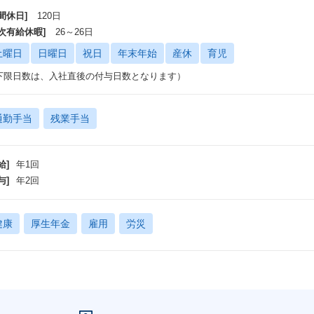
イタッチ・ロータッチ・テックタッチの領域で全方位的に検討および実現する
間休日]
120日
た、将来的にはインサイドセールス設計やプロダクトへの機能フィードバック
ト企画領域への拡張など、
年次有給休暇]
26～26日
々なキャリアプランが描ける領域でもあります。
土曜日
日曜日
祝日
年末年始
産休
育児
常に大変なポジションではありますが、サービスを0→1で作り上げる醍醐味
下限日数は、入社直後の付与日数となります）
通勤手当
残業手当
給]
年1回
与]
年2回
健康
厚生年金
雇用
労災