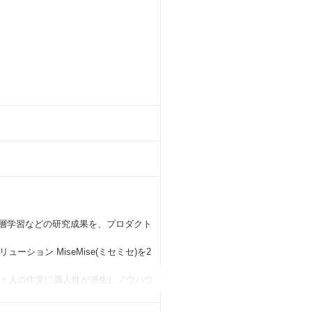
習・深層学習などの研究成果を、プロダクト
ョン MiseMise(ミセミセ)を2
々人の作業に属人性が派生しノウハウ
ることを把握できていないことが発生