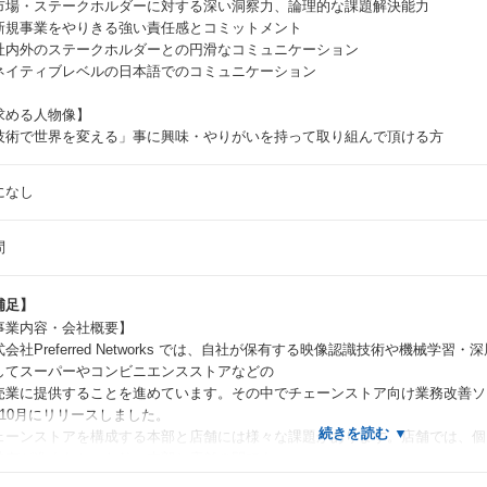
市場・ステークホルダーに対する深い洞察力、論理的な課題解決能力
新規事業をやりきる強い責任感とコミットメント
社内外のステークホルダーとの円滑なコミュニケーション
ネイティブレベルの日本語でのコミュニケーション
求める人物像】
技術で世界を変える」事に興味・やりがいを持って取り組んで頂ける方
になし
問
補足】
事業内容・会社概要】
式会社Preferred Networks では、自社が保有する映像認識技術や機械学
してスーパーやコンビニエンスストアなどの
売業に提供することを進めています。その中でチェーンストア向け業務改善ソリューシ
年10月にリリースしました。
ェーンストアを構成する本部と店舗には様々な課題があります。店舗では、個
共有が進まなかったり、本部と店舗の間でも、
部からの指示に沿った売場作りができていなかったり、店舗で実際に起きてい