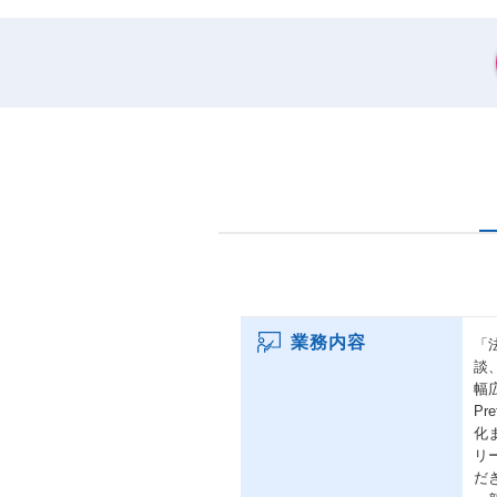
業務内容
「
談
幅
P
化
リ
だ