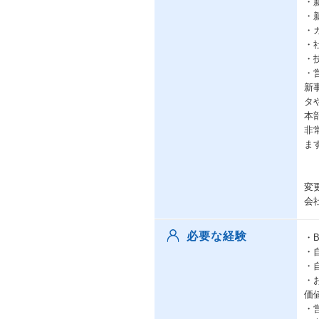
・
・
・
・
・
・
新
タ
本
非
ま
変
会
必要な経験
・
・
・
・
価
・