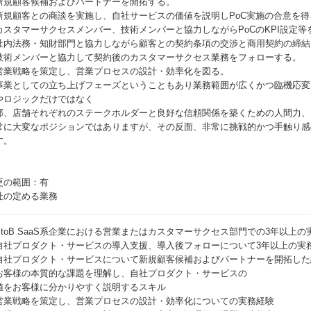
新規顧客候補およびパートナーを開拓する。
新規顧客との商談を実施し、自社サービスの価値を説明しPoC実施の合意を得
カスタマーサクセスメンバー、技術メンバーと協力しながらPoCのKPI設定等
社内法務・知財部門と協力しながら顧客との契約条項の交渉と商用契約の締結
技術メンバーと協力して契約後のカスタマーサクセス業務をフォローする。
営業戦略を策定し、営業プロセスの設計・効率化を図る。
事業としての立ち上げフェーズということもあり業務範囲が広くかつ臨機応変
やロジックだけではなく
部、店舗それぞれのステークホルダーと良好な信頼関係を築くための人間力、
常に大変なポジションではありますが、その反面、非常に挑戦的かつ手触り感
す。
更の範囲：有
社の定める業務
BtoB SaaS系企業における営業またはカスタマーサクセス部門での3年以上の
自社プロダクト・サービスの導入支援、導入後フォローについて3年以上の実
自社プロダクト・サービスについて新規顧客候補およびパートナーを開拓した
お客様の本質的な課題を理解し、自社プロダクト・サービスの
値をお客様に分かりやすく説明するスキル
営業戦略を策定し、営業プロセスの設計・効率化についての実務経験