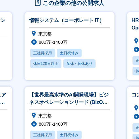
この企業の他の公開求人
ョン
情報システム（コーポレート IT）
HR
Op
東京都
ペ
800万~1400万
正社員採用
土日祝休み
休日120日以上
産休・育休あり
休
賞与あり
ニア
【世界最高水準のAI開発現場】ビジ
コ
モデ
ネスオペレーションリード (BizOps,
業務改革)
東京都
800万~1400万
正社員採用
土日祝休み
休