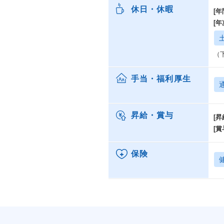
ハ
休日・休暇
[年
ま
ク
[
様
非
（
手当・福利厚生
昇給・賞与
[昇
[賞
保険