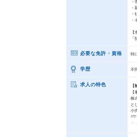
・
・
・
・
【
「
必要な免許・資格
特
学歴
不
求人の特色
【
【
株
と
小
4
チ
の
本