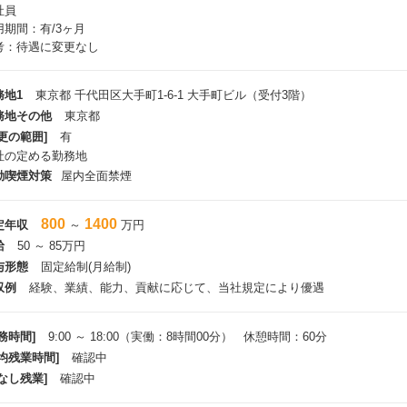
社員
ています。
用期間：有/3ヶ月
のような課題や非効率はチェーンストアが誕生して以降続いてきたものであり
考：待遇に変更なし
題を解決し、
務オペレーションを質的に改善したいという思いの下、MiseMiseの開発を進
iseMiseは、品出しや値引きなどの店舗業務の効率化、本部の棚割業務の最
務地1
東京都 千代田区大手町1-6-1 大手町ビル（受付3階）
る店舗運営を効率化する複数のITプロダクトで
務地その他
東京都
成しています。プロダクト開発にあたっては、エンジニアが実際に小売業の現
更の範囲]
有
見ながら課題を把握、解決策の検討、
社の定める勤務地
ロトタイプ開発、現場利用を通じてブラッシュアップし開発を進めてきたもの
aS型のサービス、
動喫煙対策
屋内全面禁煙
たSIやオペレーション改善のコンサルティングも絡めて、顧客への提供を進
客にサービスを導入いただくにあたっては、顧客店舗で実際にサービスを利用し
800
1400
定年収
～
万円
オペレーションの課題把握、
給
50 ～ 85万円
社サービスによる解決策の仮説策定と効果の検証を行い、結果を踏まえて、本
ります。
与形態
固定給制(月給制)
後、多くのお客様に便利に使っていただくためには、自社サービスとして幅広
収例
経験、業績、能力、貢献に応じて、当社規定により優遇
供し続けることが重要となってきています。
務時間]
9:00 ～ 18:00（実働：8時間00分） 休憩時間：60分
当職種の魅力】
タートアップ＆新規プロダクト立ち上げ時期ならではの、「仕組みから作る」
平均残業時間]
確認中
に出来上がっている仕組みを用いるのではなく、実際の顧客対応を通し、自身
なし残業]
確認中
カスタマーサクセスを、